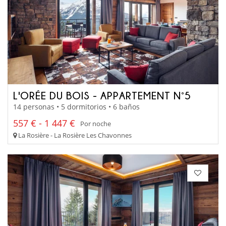
L'ORÉE DU BOIS - APPARTEMENT N°5
14 personas • 5 dormitorios • 6 baños
557 € - 1 447 €
Por noche
La Rosière - La Rosière Les Chavonnes