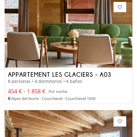
APPARTEMENT LES GLACIERS - A03
8 personas • 4 dormitorios • 4 baños
454 € - 1 858 €
Por noche
Alpes del Norte - Courchevel - Courchevel 1650