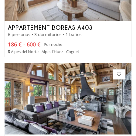
APPARTEMENT BOREAS A403
6 personas • 3 dormitorios • 1 baños
186 € - 600 €
Por noche
Alpes del Norte - Alpe d'Huez - Cognet