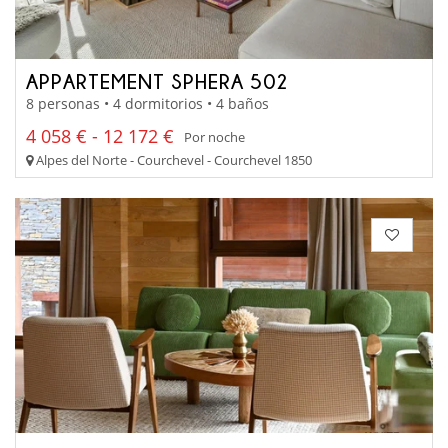
APPARTEMENT SPHERA 502
8 personas • 4 dormitorios • 4 baños
4 058 € - 12 172 €
Por noche
Alpes del Norte - Courchevel - Courchevel 1850