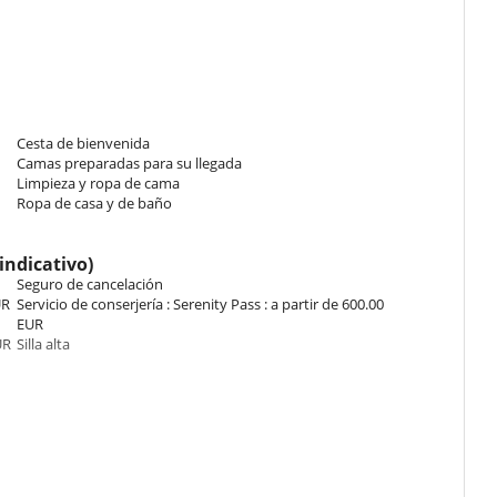
s 80 cm, 1 bunk bed 80 cm. This bedroom includes also chest of
Cesta de bienvenida
Camas preparadas para su llegada
Limpieza y ropa de cama
oor. On the second floor, there is a beautiful living area of 25 sq.
Ropa de casa y de baño
an 24 sq. allows you to enjoy a relaxing moment after a day on the
indicativo)
Seguro de cancelación
UR
Servicio de conserjería : Serenity Pass : a partir de 600.00
EUR
UR
Silla alta
ay and beds made on arrival.
 en un estado razonable de limpieza. Deberá tirar la basura y
ops and the slopes.
to se devuelve en un estado que requiera una limpieza anormalmente
a.