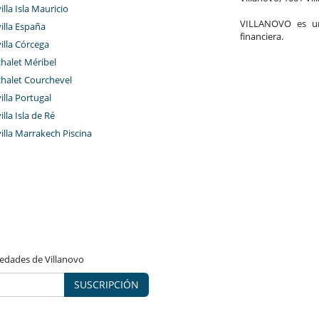
illa Isla Mauricio
VILLANOVO es un 
villa España
financiera.
villa Córcega
chalet Méribel
chalet Courchevel
villa Portugal
illa Isla de Ré
villa Marrakech Piscina
vedades de Villanovo
SUSCRIPCIÓN