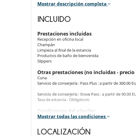
Room 4
Mostrar descripción completa
Room. The bedroom has 2 Beds including 1 bunk bed
drawers.
INCLUIDO
Note:
Rooms with single beds do not have windows.
Prestaciones incluidas
Recepción en oficina local
Indoors and outdoors
Champán
Limpieza al final de la estancia
The bedrooms and bathrooms are located on the lower fl
Productos de baño de bienvenida
with an open kitchen.
Slippers
Thanks to its outdoor heating, the balcony of more th
slopes.
Otras prestaciones (no incluidas - precio 
Cuna
Servicio de conserjería : Pass Plus : a partir de 300.00 E
Staff & Services
Servicio de conserjería : Snow Pass : a partir de 90.00 E
The rental price includes cleaning at the end of the st
Tasa de estancia - Obligatorio
Condiciones del alquiler
Location
Mostrar todas las condiciones
- Animales domésticos prohibidos
- El inquilino se compromete a mantener el alojamiento
The Chantemerle 206 is ideally located, close to the sh
limpiar la vajilla antes de marcharse. Si el alojamien
LOCALIZACIÓN
excesiva, los gastos adicionales se deducirán de la fianz