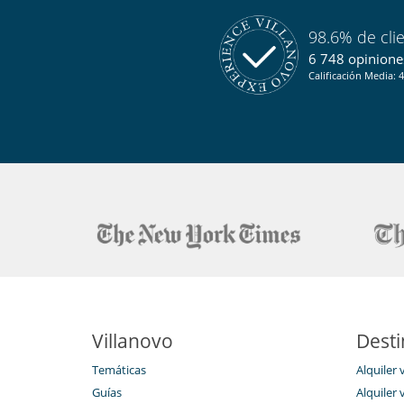
98.6% de cli
6 748 opiniones
Calificación Media: 4
Villanovo
Desti
Temáticas
Alquiler 
Guías
Alquiler v