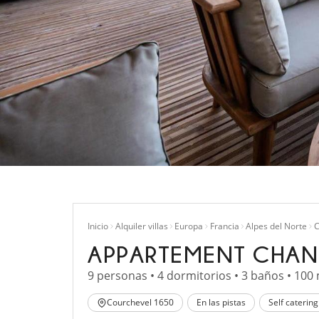
Inicio
Alquiler villas
Europa
Francia
Alpes del Norte
C
APPARTEMENT CHAN
9 personas • 4 dormitorios • 3 baños • 100
Courchevel 1650
En las pistas
Self catering