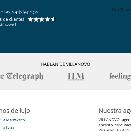
entes satisfechos
 de clientes
.64 sobre 5.
HABLAN DE VILLANOVO
nos de lujo
Nuestra age
VILLANOVO, agenci
villa Marrakech
encanto para vaca
illa Ibiza
Villanovo, 1001 Vil