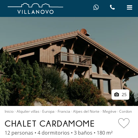
25
Inicio
Alquiler villas
Europa
Francia
Alpes del Norte
Megève
Cordon
CHALET CARDAMOME
12 personas • 4 dormitorios • 3 baños • 180 m²