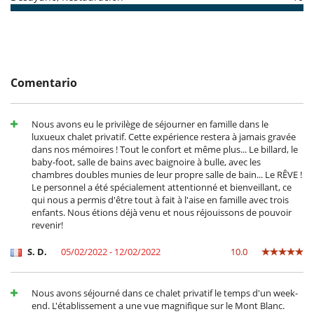
Parking
Terraza(s)
Tumbonas en la piscina
Tumbonas en la terraza
Equipos, instalaciones, eventos
Comentario
Calefacción por suelo radiante
Extintor
Niños
Nous avons eu le privilège de séjourner en famille dans le
Barandilla
luxueux chalet privatif. Cette expérience restera à jamais gravée
Cuna
dans nos mémoires ! Tout le confort et même plus... Le billard, le
Espacio infantil
baby-foot, salle de bains avec baignoire à bulle, avec les
Juegos de mesa para niños
chambres doubles munies de leur propre salle de bain... Le RÊVE !
Libros infantiles
Le personnel a été spécialement attentionné et bienveillant, ce
Los niños son bienvenidos
qui nous a permis d'être tout à fait à l'aise en famille avec trois
Silla alta
enfants. Nous étions déjà venu et nous réjouissons de pouvoir
revenir!
Ocios y actividades deportivas
Acceso a internet (wifi)
S. D.
05/02/2022 - 12/02/2022
10.0
Billar
Cartas y juegos de mesa
Futbolín
Nous avons séjourné dans ce chalet privatif le temps d'un week-
Gimnasio
end. L'établissement a une vue magnifique sur le Mont Blanc.
Jacuzzi