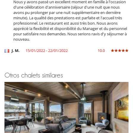
Nous y avons passé un excellent moment en famille à l'occasion
Libros
d'une célébration d'anniversaire (séjour d'une nuit que nous
Piscina climatizada
avons pu prolonger par une nuit supplémentaire en dernière
Piscina compartida
minute). La qualité des prestations est parfaite et l'accueil très
Piscina con filtración de cloro
professionnel. Le restaurant est aussi très bon. Nous avons
Sala de juegos
apprécié la flexibilité et disponibilité du Manager et du personnel
Sauna
pour satisfaire nos demandes. Nous serions ravis d'y séjourner à
nouveau.
Para su comodidad y agrado
Chimenea
J. M.
15/01/2022 - 22/01/2022
10.0
Salón TV
Salón y comedor en el mismo espacio
Para sus comidas
Bed & Breakfast
Otros chalets similares
Cocine usted mismo
Servicios de resort y entretenimiento
Spa