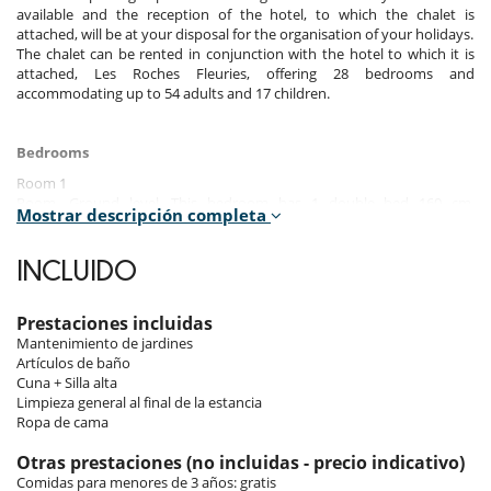
available and the reception of the hotel, to which the chalet is
attached, will be at your disposal for the organisation of your holidays.
The chalet can be rented in conjunction with the hotel to which it is
attached, Les Roches Fleuries, offering 28 bedrooms and
accommodating up to 54 adults and 17 children.
Bedrooms
Room 1
Room, Ground level. This bedroom has 1 double bed 160 cm.
Mostrar descripción completa
Bathroom private, with shower. WC in the bathroom. This bedroom
includes also office table, balcony.
INCLUIDO
Room 2
Room, 1st floor. This bedroom has 1 double bed 160 cm. Bathroom
shared, with bathtub. WC are shared. This bedroom includes also
Prestaciones incluidas
office table.
Mantenimiento de jardines
Artículos de baño
Room 3
Cuna + Silla alta
Room, 1st floor. The bedroom has 6 Beds including 4 bunk beds, 2
Limpieza general al final de la estancia
trundle beds. Bathroom shared, with bathtub. WC are shared.
Ropa de cama
Room 4
Otras prestaciones (no incluidas - precio indicativo)
Room, Lower floor. This bedroom has 2 twin beds 90 cm configurable
Comidas para menores de 3 años: gratis