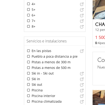
4+
5+
6+
7+
CHA
8+
12 per
1 500
Servicios e instalaciones
Alpes
En las pistas
Pueblo a poca distancia a pie
Co
Pistas a menos de 300 m
Nues
Pistas a menos de 500 m
Ski in - Ski out
Ski in
Ski out
Piscina
Piscina interior
Piscina climatizada