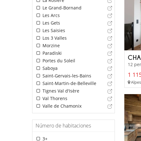
La Rosière
Le Grand-Bornand
Les Arcs
Les Gets
Les Saisies
Los 3 Valles
Morzine
Paradiski
CHA
Portes du Soleil
12 per
Saboya
1 115
Saint-Gervais-les-Bains
Alpes
Saint-Martin-de-Belleville
Tignes Val d'Isère
Val Thorens
Valle de Chamonix
Número de habitaciones
3+