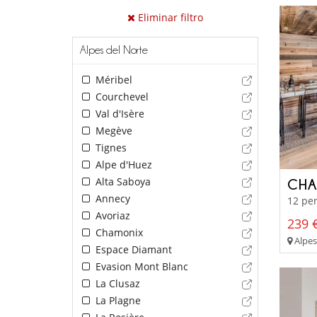
Eliminar filtro
Alpes del Norte
Méribel
Courchevel
Val d'Isère
Megève
Tignes
Alpe d'Huez
Alta Saboya
CHA
Annecy
12 per
Avoriaz
239 €
Chamonix
Alpes 
Espace Diamant
Evasion Mont Blanc
La Clusaz
La Plagne