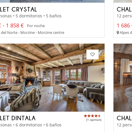
LET CRYSTAL
CHAL
sonas • 5 dormitorios • 5 baños
12 pers
 - 1 858 €
1 686 
Por noche
 del Norte - Morzine - Morzine centre
Alpes d
LET DINTALA
CHAL
(1 opinion)
sonas • 6 dormitorios • 6 baños
12 pers