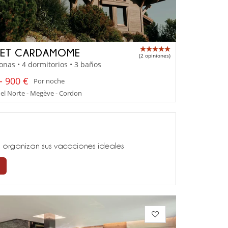
LET CARDAMOME
(2 opiniones)
onas • 4 dormitorios • 3 baños
- 900 €
Por noche
el Norte - Megève - Cordon
ía, organizan sus vacaciones ideales