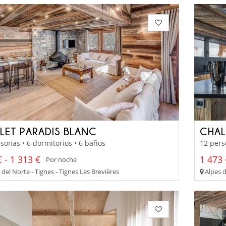
LET PARADIS BLANC
CHAL
sonas • 6 dormitorios • 6 baños
12 pers
 - 1 313 €
1 473 
Por noche
del Norte - Tignes - Tignes Les Brevières
Alpes d