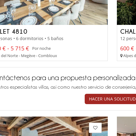
LET 4810
CHA
sonas • 6 dormitorios • 5 baños
12 pers
 € - 5 715 €
600 € 
Por noche
 del Norte - Megève - Combloux
Alpes d
ntáctenos para una propuesta personalizada
tros especialistas villas, así como nuestro servicio de conserjer
HACER UNA SOLICITUD