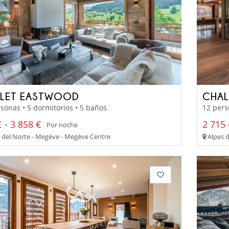
LET EASTWOOD
CHAL
sonas • 5 dormitorios • 5 baños
12 pers
 - 3 858 €
2 715 
Por noche
 del Norte - Megève - Megève Centre
Alpes d