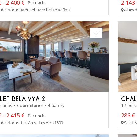
 - 2 400 €
2 143 
Por noche
del Norte - Méribel - Méribel Le Raffort
Alpes d
LET BELA VYA 2
CHAL
sonas • 5 dormitorios • 4 baños
12 pers
 - 2 415 €
286 € 
Por noche
del Norte - Les Arcs - Les Arcs 1600
Saint-M