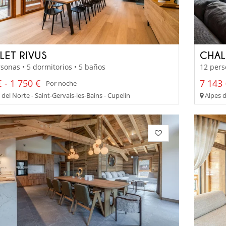
LET RIVUS
CHAL
sonas • 5 dormitorios • 5 baños
12 pers
 - 1 750 €
7 143 
Por noche
del Norte - Saint-Gervais-les-Bains - Cupelin
Alpes d