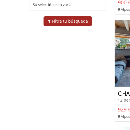
900 €
Su selección esta vacía
Alpes 
Filtra tu búsqueda
CHA
12 per
929 €
Alpes 