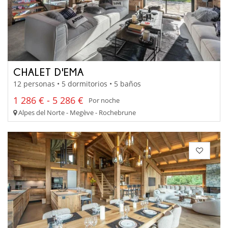
CHALET D'EMA
12 personas • 5 dormitorios • 5 baños
1 286 € - 5 286 €
Por noche
Alpes del Norte - Megève - Rochebrune