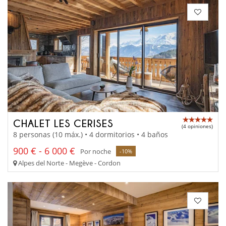
CHALET LES CERISES
(4 opiniones)
8 personas (10 máx.) • 4 dormitorios • 4 baños
900 € - 6 000 €
Por noche
-10%
Alpes del Norte - Megève - Cordon