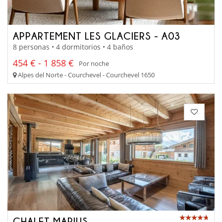
APPARTEMENT LES GLACIERS - A03
8 personas • 4 dormitorios • 4 baños
454 € - 1 858 €
Por noche
Alpes del Norte - Courchevel - Courchevel 1650
CHALET MARIUS