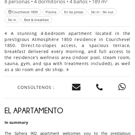
8 personas • 4 dormitorios • 4 baños • 189 m²
Courchevel 1850
Piscina
En las pistas
Ski in - Ski out
Ski in
Bed & breakfast
A stunning 4-bedroom apartment located in the
prestigious Atmosphère 1850 residence in Courchevel
1850. Direct-to-slopes access, a spacious terrace,
breakfast delivered every morning, and full access to
the residence’s wellness area (indoor pool, steam room,
sauna, gym, and spa with treatments included), as well
as a ski room and ski shop.
CONSÚLTENOS :
EL APARTAMENTO
In summary
The Sphera 902 apartment welcomes you to the prestigious