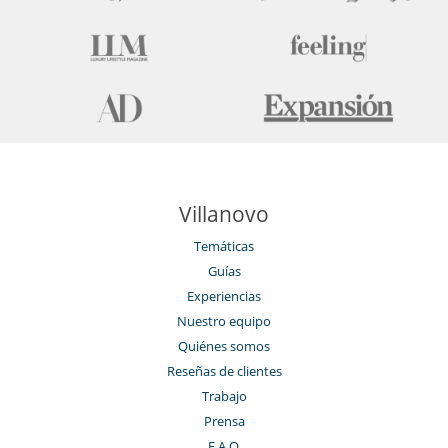
Para sus comidas
Bed & Breakfast
Personal
Ama de llaves
Servicios de la residencia y entretenimiento
Gimnasio
Hammam
Piscina climatizada
Piscina interior
Restaurante
Villanovo
Sauna
Ski room
Temáticas
Spa
Guías
Experiencias
Nuestro equipo
Quiénes somos
Reseñas de clientes
Trabajo
Prensa
F.A.Q.