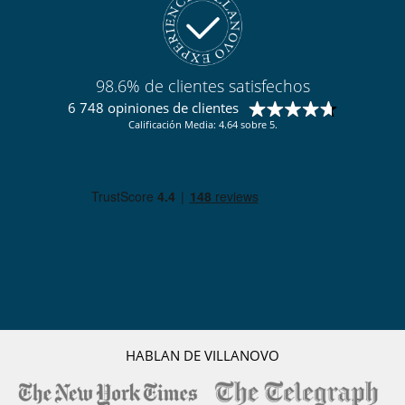
Equipos, instalaciones, eventos
Caja fuerte
Niños
Cuna y trona bajo petición
98.6% de clientes satisfechos
Espacio infantil
6 748 opiniones de clientes
Los niños son bienvenidos
Calificación Media: 4.64 sobre 5.
Ocios y actividades deportivas
Acceso a internet (wifi)
Gimnasio
Hammam
Piscina interior
Sala de masajes
Sauna
Ski room
TV
Para su comodidad y agrado
Parking privado
Salón TV
HABLAN DE VILLANOVO
Secador
Terraza