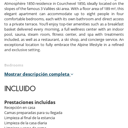
Atmosphère 1850 residence in Courchevel 1850, ideally located on the
slopes of the famous 3 Vallées ski area. With a floor area of 189 m², this
elegant apartment can accommodate up to eight people in four
comfortable bedrooms, each with its own bathroom and direct access
to a private terrace. You’ll enjoy top-tier amenities such as a breakfast
basket delivered every morning, a full wellness center with an indoor
pool, sauna, steam room, fitness center, and spa with treatments
included, as well as a restaurant, a ski shop, and concierge service. An
exceptional location to fully embrace the Alpine lifestyle in a refined
and exclusive setting.
Bedrooms
Mostrar descripción completa
Room 1
Room. This bedroom has 1 double bed 180 cm. , with 2 washbasins,
bathtub, walk-in shower. This bedroom includes also TV, safe, hair
INCLUIDO
dryer, towel dryer, WC.
Room 2
Prestaciones incluidas
Room. This bedroom has 1 double bed 180 cm. , with 2 washbasins,
Recepción en casa
walk-in shower. This bedroom includes also TV, safe, private terrace,
Camas preparadas para su llegada
hair dryer, towel dryer, WC.
Limpieza al final de la estancia
Limpieza de la casa diaria
Room 3