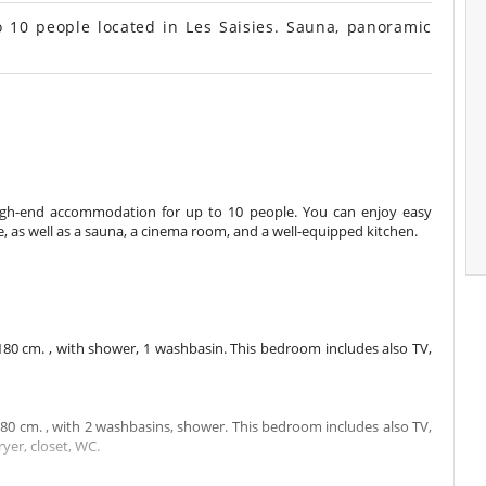
 10 people located in Les Saisies. Sauna, panoramic
 high-end accommodation for up to 10 people. You can enjoy easy
, as well as a sauna, a cinema room, and a well-equipped kitchen.
0 cm. , with shower, 1 washbasin. This bedroom includes also TV,
0 cm. , with 2 washbasins, shower. This bedroom includes also TV,
ryer, closet, WC.