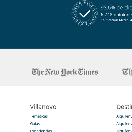
Para sus comidas
98.6% de cli
Cocine usted mismo
6 748 opiniones
Calificación Media: 4
Villanovo
Desti
Temáticas
Alquiler 
Guías
Alquiler v
Experiencias
Alquiler v