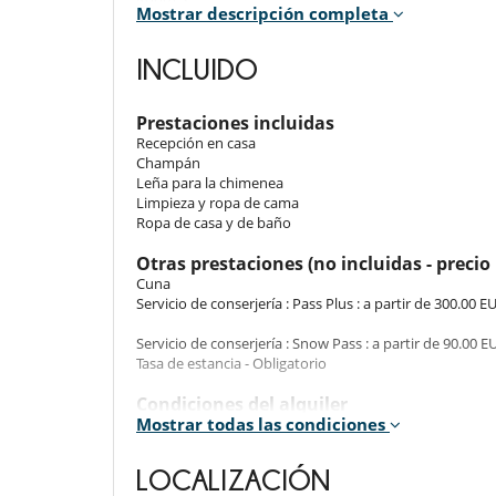
Mostrar descripción completa
Room. The bedroom has 2 Beds including 1 single b
bedroom includes also office table, dressing room, hair 
INCLUIDO
Room 4
Room. This bedroom has 1 double bed 160 cm. , with
dressing room, hair dryer, towel dryer, closet, WC.
Prestaciones incluidas
Recepción en casa
Room 5
Champán
Room. This bedroom has 1 double bed 180 cm. , with
Leña para la chimenea
hair dryer, towel dryer, closet, WC.
Limpieza y ropa de cama
Ropa de casa y de baño
Indoors
Otras prestaciones (no incluidas - precio 
Cuna
This spacious chalet of 167 m², combines modern com
Servicio de conserjería : Pass Plus : a partir de 300.00 E
stove, bringing a warm atmosphere to the room. Co
ideal place to gather and enjoy convivial moments.
Servicio de conserjería : Snow Pass : a partir de 90.00 E
Tasa de estancia - Obligatorio
Outdoors
Condiciones del alquiler
Mostrar todas las condiciones
- Animales domésticos prohibidos
You can enjoy beautiful panoramic views from the balc
- El inquilino se compromete a mantener el alojamiento
limpiar la vajilla antes de marcharse. Si el alojamien
LOCALIZACIÓN
excesiva, los gastos adicionales se deducirán de la fianz