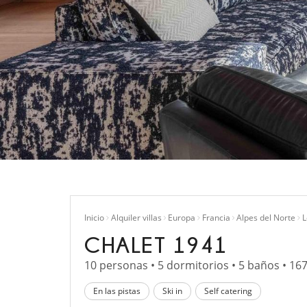
Inicio
Alquiler villas
Europa
Francia
Alpes del Norte
L
CHALET 1941
10 personas • 5 dormitorios • 5 baños • 16
En las pistas
Ski in
Self catering