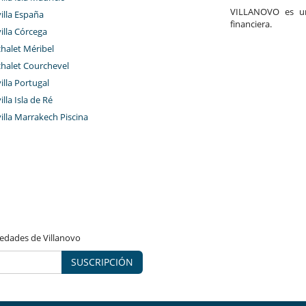
VILLANOVO es un 
villa España
financiera.
villa Córcega
chalet Méribel
chalet Courchevel
villa Portugal
illa Isla de Ré
villa Marrakech Piscina
vedades de Villanovo
SUSCRIPCIÓN