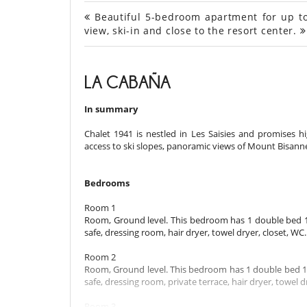
Beautiful 5-bedroom apartment for up to
view, ski-in and close to the resort center.
LA CABAÑA
In summary
Chalet 1941 is nestled in Les Saisies and promises
access to ski slopes, panoramic views of Mount Bisanne
Bedrooms
Room 1
Room, Ground level. This bedroom has 1 double bed 18
safe, dressing room, hair dryer, towel dryer, closet, WC.
Room 2
Room, Ground level. This bedroom has 1 double bed 18
safe, dressing room, private terrace, hair dryer, towel d
Room 3