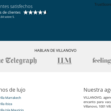
entes satisfechos
 de clientes
.64 sobre 5.
HABLAN DE VILLANOVO
nos de lujo
Nuestra age
VILLANOVO, agenci
villa Marrakech
encanto para vaca
illa Ibiza
Villanovo, 1001 Vil
illa Isla Mauricio