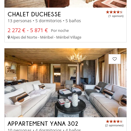
CHALET DUCHESSE
(1 opinion)
13 personas • 5 dormitorios • 5 baños
2 272 € - 5 871 €
Por noche
Alpes del Norte - Méribel - Méribel Village
APPARTEMENT YANA 302
(2 opiniones)
10 personas • 4 dormitorios • 4 baños