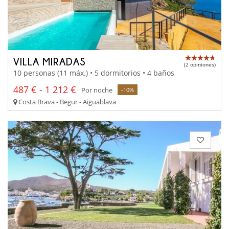
VILLA MIRADAS
(2 opiniones)
10 personas (11 máx.) • 5 dormitorios • 4 baños
487 € - 1 212 €
Por noche
-10%
Costa Brava - Begur - Aiguablava