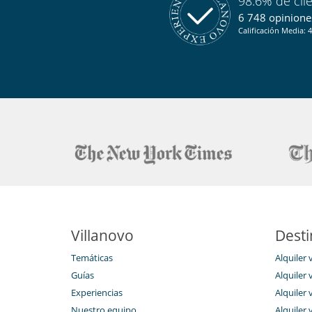
98.6% de cli
6 748 opiniones
Calificación Media: 4
Villanovo
Desti
Temáticas
Alquiler 
Guías
Alquiler v
Experiencias
Alquiler v
Nuestro equipo
Alquiler 