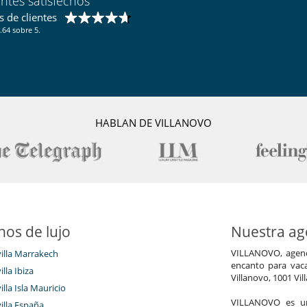
entes satisfechos
 de clientes
.64 sobre 5.
HABLAN DE VILLANOVO
nos de lujo
Nuestra age
VILLANOVO, agenci
villa Marrakech
encanto para vaca
illa Ibiza
Villanovo, 1001 Vil
illa Isla Mauricio
VILLANOVO es un 
villa España