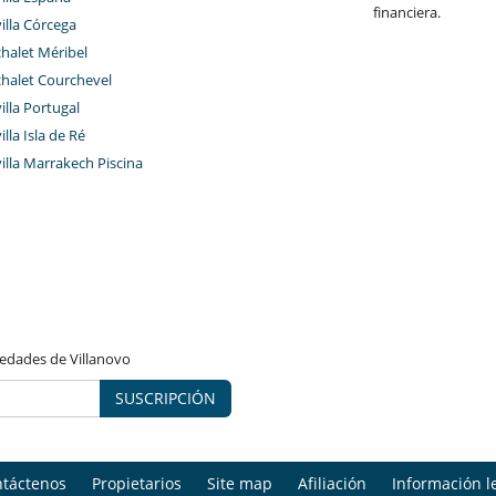
financiera.
villa Córcega
chalet Méribel
chalet Courchevel
villa Portugal
illa Isla de Ré
villa Marrakech Piscina
vedades de Villanovo
SUSCRIPCIÓN
táctenos
Propietarios
Site map
Afiliación
Información l