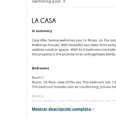
swimming pool.
LA CASA
In summary
Casa Alba Serena welcomes you to Rosas, on the outsk
Mallorcan houses. With beautiful sea views from ev
sublime outdoor spaces. With its 6 bedrooms (includin
this property is the promise of an unforgettable family
Bedrooms
Room 1
Room, 1st floor, view of the sea. This bedroom has 1
This bedroom includes also air conditioning, private ter
Room 2
Room, 1st floor, view of the sea. This bedroom has 1
This bedroom includes also air conditioning, private ter
Mostrar descripción completa
Room 3