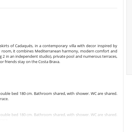
irts of Cadaqués, in a contemporary villa with decor inspired by
ery room, it combines Mediterranean harmony, modern comfort and
g 2 in an independent studio), private pool and numerous terraces,
 or friends stay on the Costa Brava.
 double bed 180 cm. Bathroom shared, with shower. WC are shared.
race.
 double bed 180 cm. Bathroom shared, with shower. WC are shared.
race.