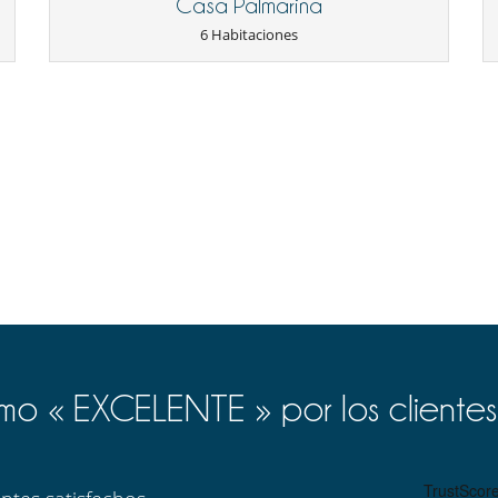
Casa Palmarina
6 Habitaciones
Detector de humo
Piscina con filtración de cloro
Calefacción central
Patio interior
Salón TV
o « EXCELENTE » por los clientes