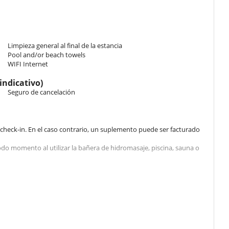
twin beds 80 cm. Bathroom shared, with shower. WC are shared. This
.
 double bed 180 cm. Bathroom private, with bathtub, shower. WC in
Limpieza general al final de la estancia
ing, private terrace.
Pool and/or beach towels
WIFI Internet
om shared, with shower.
indicativo)
Seguro de cancelación
om shared, with shower.
l check-in. En el caso contrario, un suplemento puede ser facturado
tudio flat, with a shower room, small lounge and kitchen.
do momento al utilizar la bañera de hidromasaje, piscina, sauna o
 windows.
acuerdo de Villanovo de antemano
d atmosphere. The living room, bathed in light, opens out to the
nd panoramic dining room invite you to get together. The fully-
io).
an atmosphere that's as gentle as it is elegant.
 - Español