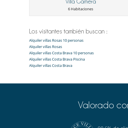
Villa Gamera
Tumbonas en la terraza
6 Habitaciones
Equipos, instalaciones, eventos
Calefacción por suelo radiante
Sistema de alarma
Los visitantes también buscan :
Niños
Los niños son bienvenidos
Alquiler villas Rosas 10 personas
Alquiler villas Rosas
Ocios y actividades deportivas
Alquiler villas Costa Brava 10 personas
Acceso a internet (wifi)
Alquiler villas Costa Brava Piscina
TV
Alquiler villas Costa Brava
Para su comodidad y agrado
Aire acondicionado en toda la casa
Parking privado
Reverse cycle air conditioner
Valorado com