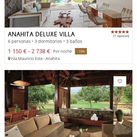
ANAHITA DELUXE VILLA
(1 opinion)
6 personas • 3 dormitorios • 3 baños
1 150 € - 2 738 €
Por noche
-15%
Isla Mauricio Este - Anahita