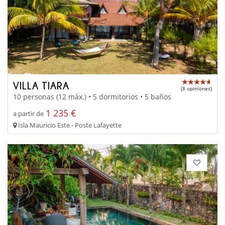
VILLA TIARA
(8 opiniones)
10 personas (12 máx.) • 5 dormitorios • 5 baños
1 235 €
a partir de
Isla Mauricio Este - Poste Lafayette