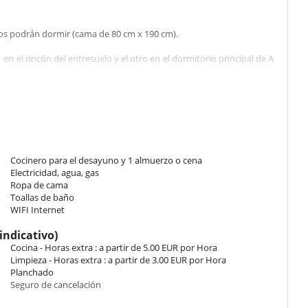
ños podrán dormir (cama de 80 cm x 190 cm).
 en el rincón del entresuelo y el otro en el dormitorio principal de A
rno, máquina eléctrica, lavavajillas, lavadora y secadora
 cápsulas)
alla de energía.
Cocinero para el desayuno y 1 almuerzo o cena
Electricidad, agua, gas
Ropa de cama
Toallas de baño
 regulación" profesional por Dynalite
WIFI Internet
 y paja (azúcar de caña).
indicativo)
Cocina - Horas extra : a partir de 5.00 EUR por Hora
raseras y zona de comedor interior). Mesas con 8 asientos.
Limpieza - Horas extra : a partir de 3.00 EUR por Hora
Planchado
eso directo a la playa. La piscina se puede asegurar bajo petición.
Seguro de cancelación
atos ...