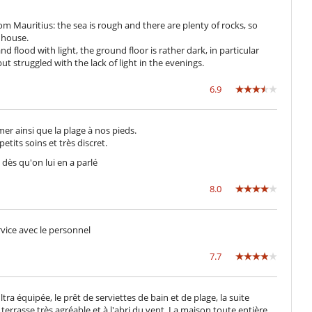
om Mauritius: the sea is rough and there are plenty of rocks, so
 house.
d flood with light, the ground floor is rather dark, in particular
 struggled with the lack of light in the evenings.
6.9
r ainsi que la plage à nos pieds.
etits soins et très discret.
dès qu'on lui en a parlé
8.0
ervice avec le personnel
7.7
ultra équipée, le prêt de serviettes de bain et de plage, la suite
 terrasse très agréable et à l'abri du vent. La maison toute entière