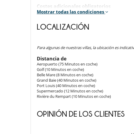
Costes adicionales obligatorios
Mostrar todas las condiciones
Tasa de estancia : 3.00 EUR por Adulto/noche
Personal de la casa
- 1 camarera de lunes a sábado: de 09:00 a 15:00
Condiciones del alquiler
LOCALIZACIÓN
- Domingos y festivos, una camarera de 09:00 a 12:00
- Cualquier invitación externa a los huéspedes previsto
- Horas extras de limpieza bajo petición: 3 euros / hora 
propietario o gerente
- Hogar de horas extras: durante la semana (de lunes a 
- Fuegos artificiales son prohibidos en la villa, su jardi
/ hora o 8 € / hora desde las 18:00. Domingos y festivos
- La villa debe ser devuelta en el mismo estado que ne
- La camarera puede preparar deliciosas comidas criolla
Para algunas de nuestras villas, la ubicación es indicativ
al cliente.
- Los niños deben ser supervisados por un adulto en to
Distancia de
baño turco
Aeropuerto (75 Minutos en coche)
- Los niños son bienvenidos
Cerca
Golf (10 Minutos en coche)
- No es posible organizar eventos en este villa sin el 
Acceso directo a la playa
Belle Mare (8 Minutos en coche)
- Piscina no vigilada
Grand Baie (40 Minutos en coche)
- Piscina vallada o cercada bajo petición
Electrodoméstico
Port Louis (40 Minutos en coche)
- Sistema de seguridad para la piscina
Cocina totalmente equipada
Supermercado (12 Minutos en coche)
- Lenguas habladas por el personal doméstico : Inglés -
Lavadora-secadora
Rivière du Rempart (10 Minutos en coche)
- Check-in :
15:00 h
- Check out :
11:00 h
Máquina de café Nespresso
- El propietario requiere un depósito por un importe de
Plancha
- El depósito se pagará de la siguiente manera :
Pre-au
OPINIÓN DE LOS CLIENTES
En el exterior
Condiciones de reserva
Cenadores a cielo abierto
- Depósito cargado por Villanovo en el momento de la 
Tumbonas en la piscina
- 2º pago
45 Días
antes de la llegada :
60 %
del total de 