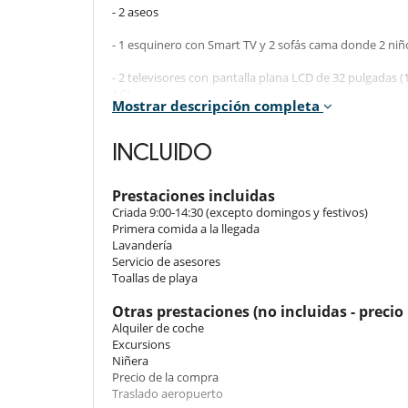
- 2 aseos
- 1 esquinero con Smart TV y 2 sofás cama donde 2 ni
- 2 televisores con pantalla plana LCD de 32 pulgadas (1
/ C)
Mostrar descripción completa
- Cocina: nevera, microondas, placa de gas, ho
combinadas. Máquina de café Nespresso (proporcionar
INCLUIDO
- El generador se iniciará automáticamente en caso de f
Prestaciones incluidas
- Wifi
Criada 9:00-14:30 (excepto domingos y festivos)
Primera comida a la llegada
- Exterior: lavadora, secadora, plancha
Lavandería
Servicio de asesores
- Iluminación ambiental, controlada por un "sistema de
Toallas de playa
- La construcción es de piedra basáltica, madera (roble)
Otras prestaciones (no incluidas - precio 
Alquiler de coche
- 3 salones, 3 zonas de comedor (terrazas cubiertas y t
Excursions
Niñera
- Piscina de 3m x 6m con amplia cubierta de balao y acc
Precio de la compra
Traslado aeropuerto
- Para bebés: cuna, ropa de cama, trona, baño, orinal, pl