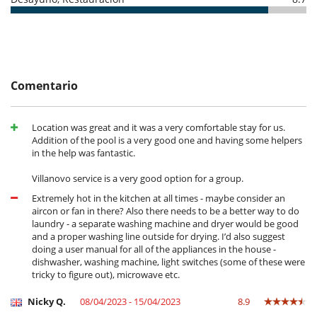
Para su comodidad y agrado
Aire acondicionado sólo en las habitaciones
Secador
Ventilador
Para sus comidas
Comentario
Cocine usted mismo
Personal
Cocinero / Señora de la limpieza
Location was great and it was a very comfortable stay for us.
Personal doméstico
Addition of the pool is a very good one and having some helpers
in the help was fantastic.
Villanovo service is a very good option for a group.
Extremely hot in the kitchen at all times - maybe consider an
aircon or fan in there? Also there needs to be a better way to do
laundry - a separate washing machine and dryer would be good
and a proper washing line outside for drying. I’d also suggest
doing a user manual for all of the appliances in the house -
dishwasher, washing machine, light switches (some of these were
tricky to figure out), microwave etc.
Nicky Q.
08/04/2023 - 15/04/2023
8.9