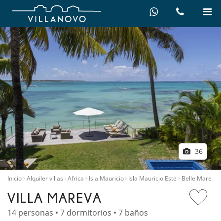
36
Inicio
Alquiler villas
Africa
Isla Mauricio
Isla Mauricio Este
Belle Mare
VILLA MAREVA
14 personas • 7 dormitorios • 7 baños