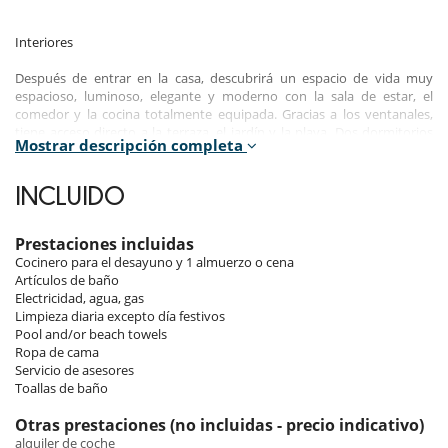
Interiores
Después de entrar en la casa, descubrirá un espacio de vida muy
espacioso, luminoso, elegante y moderno con la sala de estar, el
comedor y la cocina totalmente equipada. Gracias a los ventanales,
tiene acceso directo a la terraza, el jardín y la playa. Dos dormitorios
Mostrar descripción completa
están en la planta baja y los otros cinco están arriba. Todas las
habitaciones tienen aire acondicionado y baño privado.
INCLUIDO
Los exteriores
Prestaciones incluidas
Justo en frente de la casa tiene acceso a la playa de arena y al mar
Cocinero para el desayuno y 1 almuerzo o cena
turquesa. Es el lugar ideal para disfrutar de la tranquilidad mientras se
Artículos de baño
encuentra en un lugar celestial. En la terraza, sobre la playa, tiene
Electricidad, agua, gas
tumbonas para tomar el sol y relajarse. También tiene un gran jardín
Limpieza diaria excepto día festivos
desde la casa hasta la terraza, que le permite hacer lo que quiera para
Pool and/or beach towels
divertirse con sus seres queridos. En una segunda terraza, más cerca
Ropa de cama
de la casa, tiene una sala de estar con cómodos sofás, un excelente
Servicio de asesores
lugar para conversar mientras toma una copa.
Toallas de baño
El personal
Otras prestaciones (no incluidas - precio indicativo)
alquiler de coche