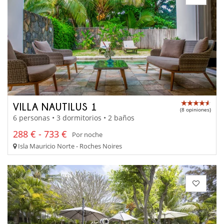
VILLA NAUTILUS 1
(8 opiniones)
6 personas • 3 dormitorios • 2 baños
288 € - 733 €
Por noche
Isla Mauricio Norte - Roches Noires