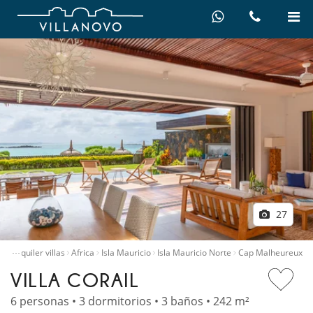
27
…
io
Alquiler villas
Africa
Isla Mauricio
Isla Mauricio Norte
Cap Malheureux
VILLA CORAIL
6 personas • 3 dormitorios • 3 baños • 242 m²