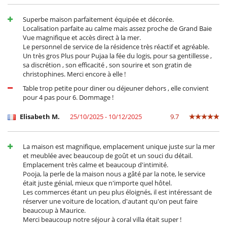
Para su comodidad y agrado
Superbe maison parfaitement équipée et décorée.
Comedor
Localisation parfaite au calme mais assez proche de Grand Baie
Salón
Vue magnifique et accès direct à la mer.
Salón TV
Le personnel de service de la résidence très réactif et agréable.
Terraza
Un très gros Plus pour Pujaa la fée du logis, pour sa gentillesse ,
sa discrétion , son efficacité , son sourire et son gratin de
Personal
christophines. Merci encore à elle !
Personal doméstico
Señora de la limpieza
Table trop petite pour diner ou déjeuner dehors , elle convient
pour 4 pas pour 6. Dommage !
Elisabeth M.
25/10/2025 - 10/12/2025
9.7
La maison est magnifique, emplacement unique juste sur la mer
et meublée avec beaucoup de goût et un souci du détail.
Emplacement très calme et beaucoup d'intimité.
Pooja, la perle de la maison nous a gâté par la note, le service
était juste génial, mieux que n'importe quel hôtel.
Les commerces étant un peu plus éloignés, il est intéressant de
réserver une voiture de location, d'autant qu'on peut faire
beaucoup à Maurice.
Merci beaucoup notre séjour à coral villa était super !