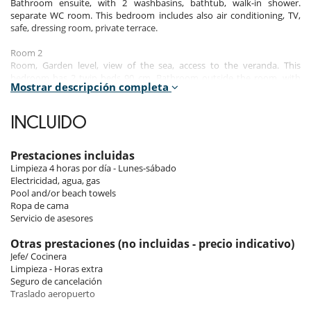
Bathroom ensuite, with 2 washbasins, bathtub, walk-in shower.
separate WC room. This bedroom includes also air conditioning, TV,
safe, dressing room, private terrace.
Room 2
Room, Garden level, view of the sea, access to the veranda. This
bedroom has 2 twin beds 90 cm. Bathroom outside the room, with
Mostrar descripción completa
walk-in shower. separate WC room. This bedroom includes also air
conditioning.
INCLUIDO
Room 3
Room. This bedroom has 1 double bed 180 cm. Bathroom ensuite,
with walk-in shower. WC in the bathroom. This bedroom includes also
Prestaciones incluidas
air conditioning.
Limpieza 4 horas por día - Lunes-sábado
Electricidad, agua, gas
Pool and/or beach towels
Indoors and outdoors
Ropa de cama
Servicio de asesores
By the sea with a private beach, the villa has an outdoor swimming
pool with sun loungers and an outdoor seating area
Otras prestaciones (no incluidas - precio indicativo)
Free Wi-Fi is available in the villa.
Jefe/ Cocinera
The villa has 3 bedrooms, 3 bathrooms, a separate toilet and a flat-
Limpieza - Horas extra
screen satellite TV with Netflix. It also has a dining area with dining
Seguro de cancelación
table, a fully equipped kitchen and a terrace with sea views.
Traslado aeropuerto
BBQ facilities are available on site.