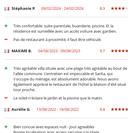
Microondas
Stéphanie P.
09/02/2024 - 24/02/2024
8.3
Plancha
Tabla de planchar
En el exterior
Très confortable: suite parentale, buanderie, piscine. Et la
Barbacoa
résidence est surveillée avec un accès voiture avec gardien.
Cenadores a cielo abierto
Pas de restaurant à proximité, il faut être véhiculé.
Ducha exterior
Jardín
MAXIME B.
04/08/2023 - 09/08/2023
9.7
Parking
Terraza(s)
Tumbonas en la piscina
Très agréable villa située avec une plage très agréable au bout de
Equipos, instalaciones, eventos
l'allée commune. L'entretien est impeccable et Sarita, qui
s'occupe du ménage, est absolument adorable. Nous avons
Caja fuerte
également apprécié le restaurant de l'hôtel la Maison d'été situé
Canoa / kayak
tour proche.
Niños
Le soleil n'éclaire le jardin et la piscine que le matin.
Cuna
Los niños son bienvenidos
Aurélie G.
13/08/2022 - 18/08/2022
9.4
Silla alta
Ocios y actividades deportivas
Bien concue aves espaces nuit - jour agreables
Acceso a internet (wifi)
Bonne localisation avec access securise a la plage