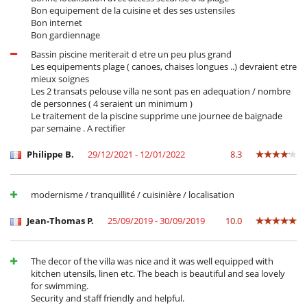
Piscina exterior privada
Bon equipement de la cuisine et des ses ustensiles
Sistema de seguridad para piscinas
Bon internet
TV
Bon gardiennage
TV por cable o satélite o internet
Bassin piscine meriterait d etre un peu plus grand
Para su comodidad y agrado
Les equipements plage ( canoes, chaises longues ..) devraient etre
Aire acondicionado
mieux soignes
Comedor
Les 2 transats pelouse villa ne sont pas en adequation / nombre
Parking privado
de personnes ( 4 seraient un minimum )
Salón
Le traitement de la piscine supprime une journee de baignade
Salón TV
par semaine . A rectifier
Secador
Terrazas
Philippe B.
29/12/2021 - 12/01/2022
8.3
Personal
Cocinero
modernisme / tranquillité / cuisinière / localisation
Personal doméstico
Jean-Thomas P.
25/09/2019 - 30/09/2019
10.0
The decor of the villa was nice and it was well equipped with
kitchen utensils, linen etc. The beach is beautiful and sea lovely
for swimming.
Security and staff friendly and helpful.