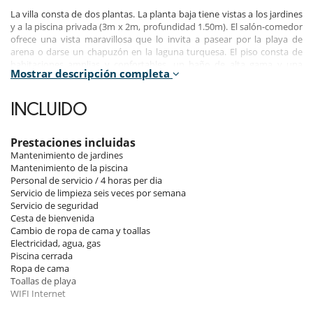
La villa consta de dos plantas. La planta baja tiene vistas a los jardines
y a la piscina privada (3m x 2m, profundidad 1.50m). El salón-comedor
ofrece una vista maravillosa que lo invita a pasear por la playa de
arena o darse un chapuzón en la laguna turquesa. El piso consta de
habitaciones amplias y confortables, un baño de alta gama y una
Mostrar descripción completa
acogedora sala de televisión.
Superficie: 182.08m²
INCLUIDO
3 habitaciones / 2 habitaciones con cama doble / 1 habitación con dos
camas / 2 baños.
La villa tiene capacidad para 4 adultos y 2 niños.
Prestaciones incluidas
Mantenimiento de jardines
La villa tiene muebles de calidad, aire acondicionado, pantallas de TV
Mantenimiento de la piscina
de plasma con canales vía satélite, un comedor amueblado con
Personal de servicio / 4 horas per dia
acabados de alta calidad y una cocina totalmente equipada de madera
Servicio de limpieza seis veces por semana
de teca con una encimera cubierta de granito.
Servicio de seguridad
Cesta de bienvenida
Además, tiene su propia piscina privada que se puede proteger para
Cambio de ropa de cama y toallas
niños con una red, una terraza cubierta y balcón, lavavajillas, nevera /
Electricidad, agua, gas
congelador, plancha y tabla de planchar, horno, lavadora y secadora,
Piscina cerrada
microondas y cafetera Nespresso.
Ropa de cama
Toallas de playa
La villa ofrece los siguientes servicios e instalaciones:
WIFI Internet
- Cesta de bienvenida