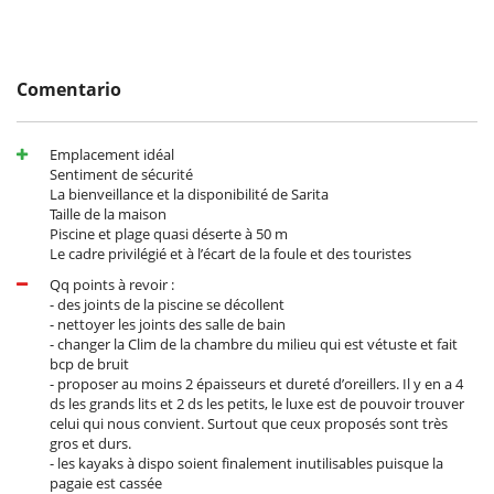
menos de una hora. Disfruta de las suaves condiciones climáticas del
norte de la isla, donde la fresca brisa del verano, el pintoresco entorno
y la dulzura de los lugareños recuerdan la descripción idílica de Mark
Twain sobre Mauricio: "Dios creó Mauricio y lo usó como modelo para
Comentario
¡paraíso!".
- Tiendas locales: Roches Noires: 5 minutos
- Supermercado: Rivière du Rempart: 8 minutos
Emplacement idéal
- AZURI para diversas actividades: 5 minutos
Sentiment de sécurité
- Restaurante: "La casa de verano": 3 minutos
La bienveillance et la disponibilité de Sarita
- Campos de golf de Belle Mare y Saint Géran: 20 minutos
Taille de la maison
Piscine et plage quasi déserte à 50 m
Le cadre privilégié et à l’écart de la foule et des touristes
Qq points à revoir :
- des joints de la piscine se décollent
- nettoyer les joints des salle de bain
Cerca
- changer la Clim de la chambre du milieu qui est vétuste et fait
Acceso directo a la playa
bcp de bruit
Acceso directo al mar
- proposer au moins 2 épaisseurs et dureté d’oreillers. Il y en a 4
ds les grands lits et 2 ds les petits, le luxe est de pouvoir trouver
Electrodoméstico
celui qui nous convient. Surtout que ceux proposés sont très
Cocina totalmente equipada
gros et durs.
Frigorífico - congelador
- les kayaks à dispo soient finalement inutilisables puisque la
Lavadora-secadora
pagaie est cassée
Máquina de café Nespresso