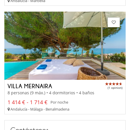
Andalucía - Marbella
VILLA MERNAIRA
(1 opinion)
8 personas (9 máx.) • 4 dormitorios • 4 baños
1 414 € - 1 714 €
Por noche
Andalucía - Málaga - Benalmadena
Contáctenos