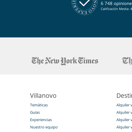
6 748 opiniones
Cafetera
Horno
Calificación Media: 4
Lavavajillas
Microondas
En el exterior
Barbacoa
Jardín
Tumbonas en la piscina
Niños
Cuna
Ocios y actividades deportivas
Acceso a internet (wifi)
Piscina exterior privada
Villanovo
Para su comodidad y agrado
Desti
Aire acondicionado
Temáticas
Alquiler 
Secador
Guías
Alquiler v
Experiencias
Alquiler v
Nuestro equipo
Alquiler 