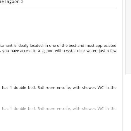
the lagoon
e Diamant is ideally located, in one of the best and most appreciated
 you have access to a lagoon with crystal clear water, just a few
m has 1 double bed. Bathroom ensuite, with shower. WC in the
m has 1 double bed. Bathroom ensuite, with shower. WC in the
m has 1 double bed. Bathroom ensuite, with shower. WC in the