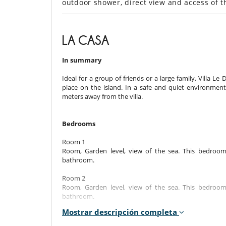
outdoor shower, direct view and access of 
LA CASA
In summary
Ideal for a group of friends or a large family, Villa L
place on the island. In a safe and quiet environment,
meters away from the villa.
Bedrooms
Room 1
Room, Garden level, view of the sea. This bedroo
bathroom.
Room 2
Room, Garden level, view of the sea. This bedroo
bathroom.
Mostrar descripción completa
Room 3
Room, Garden level, view of the sea. This bedroo