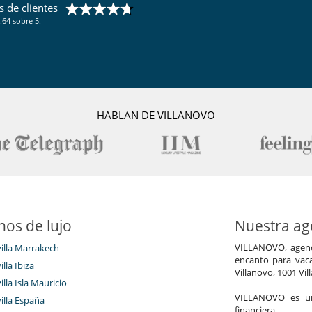
 de clientes
Cocina totalmente equipada
Lavadora-secadora
.64 sobre 5.
Máquina de café Nespresso
Plancha
Cenadores a cielo abierto
Terraza(s)
HABLAN DE VILLANOVO
Los niños son bienvenidos
Gimnasio
nos de lujo
Nuestra age
Parking privado
VILLANOVO, agenci
villa Marrakech
encanto para vaca
illa Ibiza
Villanovo, 1001 Vil
illa Isla Mauricio
VILLANOVO es un 
villa España
financiera.