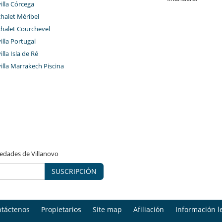
villa Córcega
chalet Méribel
chalet Courchevel
villa Portugal
illa Isla de Ré
villa Marrakech Piscina
vedades de Villanovo
SUSCRIPCIÓN
táctenos
Propietarios
Site map
Afiliación
Información l