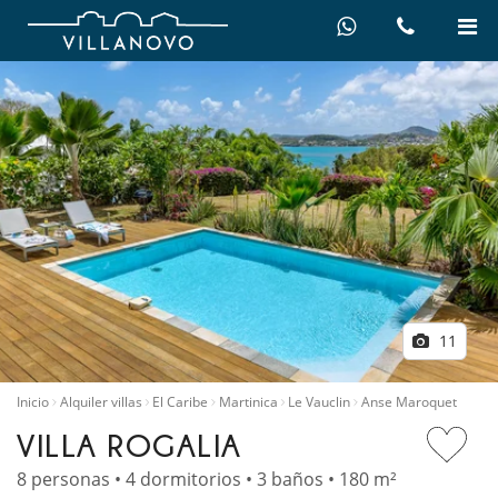
11
Inicio
Alquiler villas
El Caribe
Martinica
Le Vauclin
Anse Maroquet
VILLA ROGALIA
8 personas • 4 dormitorios • 3 baños • 180 m²