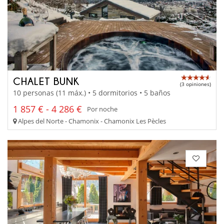
CHALET BUNK
(3 opiniones)
10 personas (11 máx.) • 5 dormitorios • 5 baños
1 857 € - 4 286 €
Por noche
Alpes del Norte - Chamonix - Chamonix Les Pècles