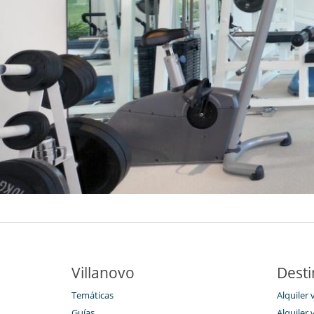
Villanovo
Desti
Temáticas
Alquiler 
Guías
Alquiler v