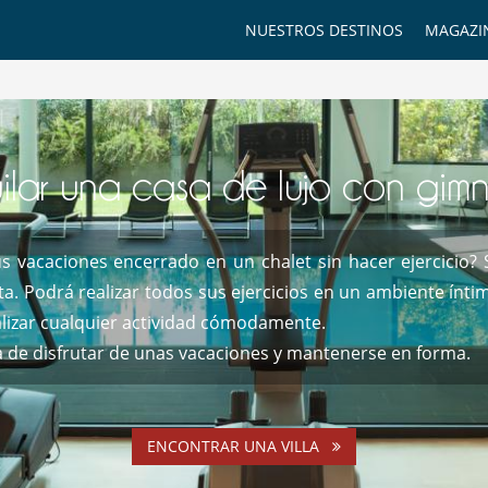
NUESTROS DESTINOS
MAGAZI
ilar una casa de lujo con gim
s vacaciones encerrado en un chalet sin hacer ejercicio? Si
ta. Podrá realizar todos sus ejercicios en un ambiente ínti
lizar cualquier actividad cómodamente.
a de disfrutar de unas vacaciones y mantenerse en forma.
ENCONTRAR UNA VILLA