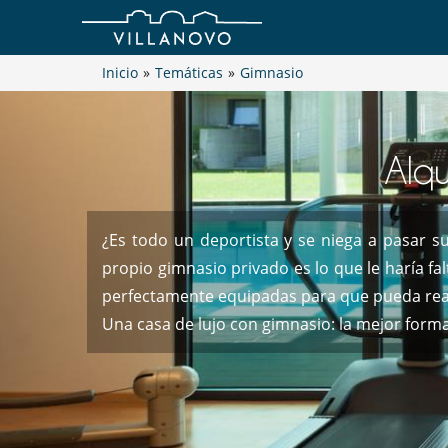
Inicio
»
Temáticas
»
Gimnasio
Alqu
¿Es todo un deportista y se niega a pasar su
propio gimnasio privado es lo que le haría fal
perfectamente equipadas para que pueda rea
Una casa de lujo con gimnasio: la mejor form