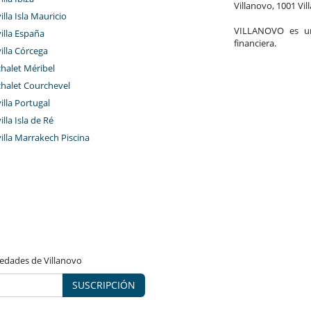
Villanovo, 1001 Vil
illa Isla Mauricio
VILLANOVO es un 
villa España
financiera.
villa Córcega
chalet Méribel
chalet Courchevel
villa Portugal
illa Isla de Ré
villa Marrakech Piscina
vedades de Villanovo
SUSCRIPCIÓN