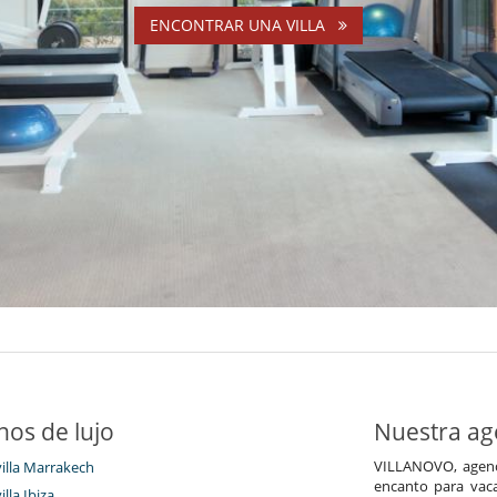
ENCONTRAR UNA VILLA
nos de lujo
Nuestra age
VILLANOVO, agenci
villa Marrakech
encanto para vaca
illa Ibiza