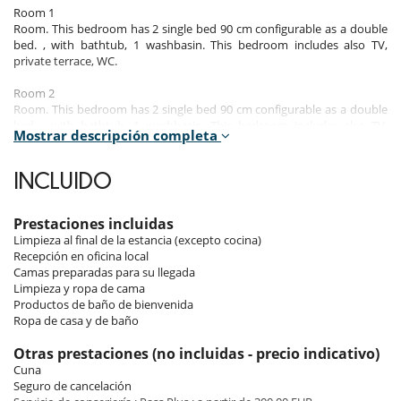
Room 1
Room. This bedroom has 2 single bed 90 cm configurable as a double
bed. , with bathtub, 1 washbasin. This bedroom includes also TV,
private terrace, WC.
Room 2
Room. This bedroom has 2 single bed 90 cm configurable as a double
bed. , with bathtub, 1 washbasin. This bedroom includes also TV,
Mostrar descripción completa
private terrace, WC.
Room 3
INCLUIDO
Room. This bedroom has 2 single bed 90 cm configurable as a double
bed. , with shower, 1 washbasin. This bedroom includes also TV,
private terrace, WC.
Prestaciones incluidas
Limpieza al final de la estancia (excepto cocina)
Room 4
Recepción en oficina local
Room. This bedroom has 2 single bed 90 cm configurable as a double
Camas preparadas para su llegada
bed. , with shower, 1 washbasin. This bedroom includes also TV,
Limpieza y ropa de cama
private terrace, WC.
Productos de baño de bienvenida
Ropa de casa y de baño
Indoors & Outdoors​
Otras prestaciones (no incluidas - precio indicativo)
Cuna
You will find a perfect balance between the mountain style thanks to
Seguro de cancelación
the presence of wood and the contemporary architecture. The