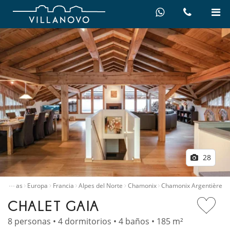
28
…
er villas
Europa
Francia
Alpes del Norte
Chamonix
Chamonix Argentière
CHALET GAIA
8 personas • 4 dormitorios • 4 baños • 185 m²