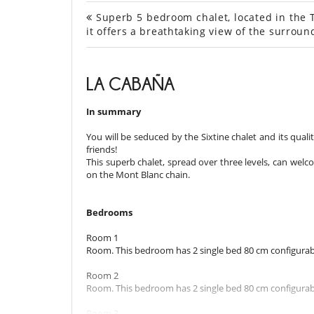
Superb 5 bedroom chalet, located in the T
it offers a breathtaking view of the surrou
LA CABAÑA
In summary
You will be seduced by the Sixtine chalet and its qual
friends!
This superb chalet, spread over three levels, can wel
on the Mont Blanc chain.
Bedrooms
Room 1
Room. This bedroom has 2 single bed 80 cm configurab
Room 2
Room. This bedroom has 2 single bed 80 cm configurabl
Room 3