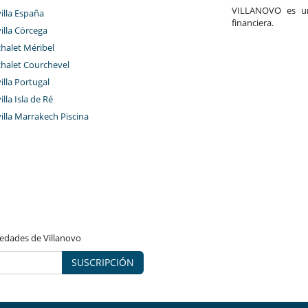
VILLANOVO es un 
villa España
financiera.
villa Córcega
chalet Méribel
chalet Courchevel
villa Portugal
illa Isla de Ré
villa Marrakech Piscina
vedades de Villanovo
SUSCRIPCIÓN