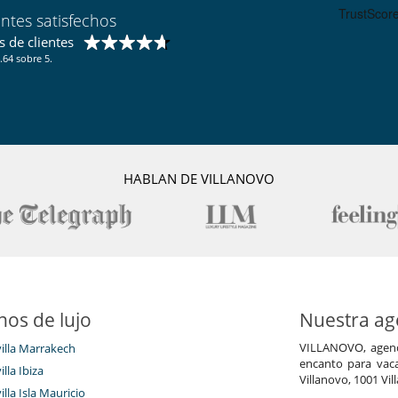
entes satisfechos
 de clientes
.64 sobre 5.
HABLAN DE VILLANOVO
nos de lujo
Nuestra age
VILLANOVO, agenci
villa Marrakech
encanto para vaca
illa Ibiza
Villanovo, 1001 Vil
illa Isla Mauricio