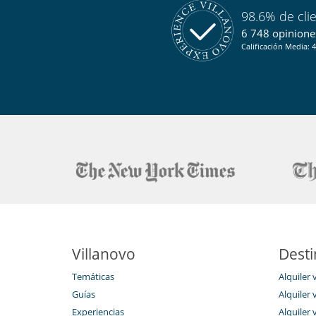
98.6% de cli
6 748 opiniones
Calificación Media: 4
Villanovo
Desti
Temáticas
Alquiler 
Guías
Alquiler v
Experiencias
Alquiler v