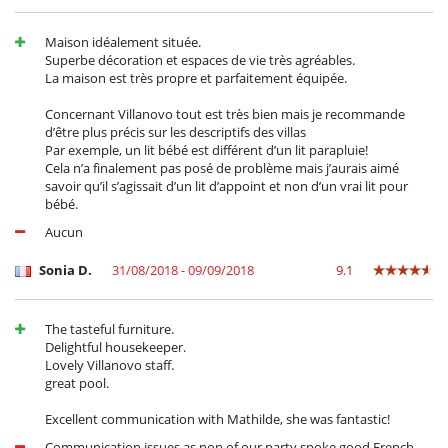
Servicios de resort y entretenimiento
Campo de golf de 18 hoyos
Maison idéalement située.
Spa
Superbe décoration et espaces de vie très agréables.
La maison est très propre et parfaitement équipée.
Concernant Villanovo tout est très bien mais je recommande
d’être plus précis sur les descriptifs des villas
Par exemple, un lit bébé est différent d’un lit parapluie!
Cela n’a finalement pas posé de problème mais j’aurais aimé
savoir qu’il s’agissait d’un lit d’appoint et non d’un vrai lit pour
bébé.
Aucun
Sonia D.
31/08/2018 - 09/09/2018
9.1
The tasteful furniture.
Delightful housekeeper.
Lovely Villanovo staff.
great pool.
Excellent communication with Mathilde, she was fantastic!
Communication issues as non of our party spoke good French,