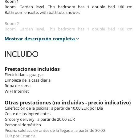
Room 1
Room, Garden level. This bedroom has 1 double bed 160 cm.
Bathroom ensuite, with bathtub, shower.
Room 2
Room, Garden level. This bedroom has 1 double bed 160 cm.
Bathroom ensuite, with shower.
Mostrar descripción completa
Room 3
Room, Garden level. This bedroom has 1 double bed 160 cm.
INCLUIDO
Bathroom ensuite, with shower.
Room 4
Prestaciones incluidas
Room, Garden level. This bedroom has 2 bunk beds. Bathroom
Electricidad, agua, gas
ensuite, shared, with shower.
Limpieza de la casa diaria
Ropa de cama
Room 5
WIFI Internet
Room, Garden level. This bedroom has 2 twin beds. Bathroom shared,
with shower.
Otras prestaciones (no incluidas - precio indicativo)
Calefacción de la piscina : a partir de 10.00 EUR por Día
Villa Lucia offers 3 double bedrooms, all with excellent bedding (down
Coste de los ingredientes
mattress, duvet), 160 cm wide, armchair, private bathroom for each
Grocery delivery : a partir de 20.00 EUR
bedroom with shower and (master bedroom has shower + bath).
Personal doméstico
There is also offers a children's room with bunk beds and a play area.
Piscina calefacción antes de la llegada : a partir de 30.00
This room has a total of 6 beds and a bathroom with 2 sinks and walk-
EUR por Estancia