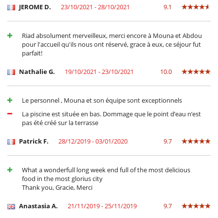
JEROME D.
23/10/2021 - 28/10/2021
9.1
Riad absolument merveilleux, merci encore à Mouna et Abdou
pour l'accueil qu'ils nous ont réservé, grace à eux, ce séjour fut
parfait!
Nathalie G.
19/10/2021 - 23/10/2021
10.0
Le personnel , Mouna et son équipe sont exceptionnels
La piscine est située en bas. Dommage que le point d’eau n’est
pas été créé sur la terrasse
Patrick F.
28/12/2019 - 03/01/2020
9.7
What a wonderfull long week end full of the most delicious
food in the most glorius city
Thank you, Gracie, Merci
Anastasia A.
21/11/2019 - 25/11/2019
9.7