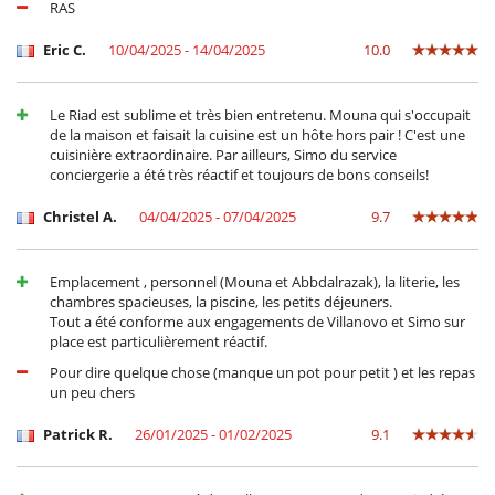
RAS
Eric C.
10/04/2025 - 14/04/2025
10.0
Le Riad est sublime et très bien entretenu. Mouna qui s'occupait
de la maison et faisait la cuisine est un hôte hors pair ! C'est une
cuisinière extraordinaire. Par ailleurs, Simo du service
conciergerie a été très réactif et toujours de bons conseils!
Christel A.
04/04/2025 - 07/04/2025
9.7
Emplacement , personnel (Mouna et Abbdalrazak), la literie, les
chambres spacieuses, la piscine, les petits déjeuners.
Tout a été conforme aux engagements de Villanovo et Simo sur
place est particulièrement réactif.
Pour dire quelque chose (manque un pot pour petit ) et les repas
un peu chers
Patrick R.
26/01/2025 - 01/02/2025
9.1