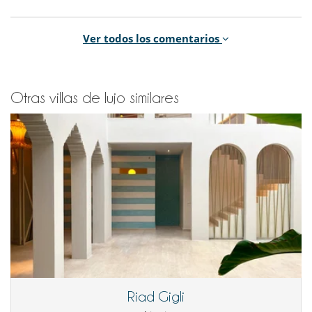
Un très beau lieu, un dépaysement, un très bon accueil. Un oasis
Ver todos los comentarios
très bien
tenu avec Mouna et Abdelsa qui ont été à l’écoute et
attentionnés pour que
l’on passe un bon séjour. Ils tiennent un riad très propre et
Otras villas de lujo similares
accueillant (désolée
si j’ai écorché les noms…!). Notre famille a été très contente de
découvrir cette
très belle adresse.
Geneviève M.
26/10/2019 - 02/11/2019
9.7
L'emplacement (même si actuellement il y a des travaux autour
du Riad et qu'il est difficile d'y accéder car route détruite) elle est
idéalement située pour faire la majeur partie des points d'intérêts
à pied.
La beauté du lieu tout était impeccable et magnifiquement bien
rénové.
Les petits apéros préparés par Mouna quand on rentre en fin
d'après-midi!
Riad Gigli
Le couscous et le zaalouk délicieux de Mouna