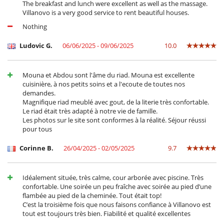
Gran patio interior
The breakfast and lunch were excellent as well as the massage.
Reverse cycle air conditioner
Villanovo is a very good service to rent beautiful houses.
Salón
Nothing
Salón TV
Secador
Ludovic G.
06/06/2025 - 09/06/2025
10.0
Terrazas
Para sus comidas
Mouna et Abdou sont l'âme du riad. Mouna est excellente
Bed & Breakfast
cuisinière, à nos petits soins et a l'ecoute de toutes nos
Personal
demandes.
Magnifique riad meublé avec gout, de la literie très confortable.
Cocinero
Le riad était très adapté à notre vie de famille.
Mayordomo
Les photos sur le site sont conformes à la réalité. Séjour réussi
Personal doméstico
pour tous
Señora de la limpieza
Corinne B.
26/04/2025 - 02/05/2025
9.7
Idéalement située, très calme, cour arborée avec piscine. Très
confortable. Une soirée un peu fraîche avec soirée au pied d’une
flambée au pied de la cheminée. Tout était top!
C’est la troisième fois que nous faisons confiance à Villanovo est
tout est toujours très bien. Fiabilité et qualité excellentes