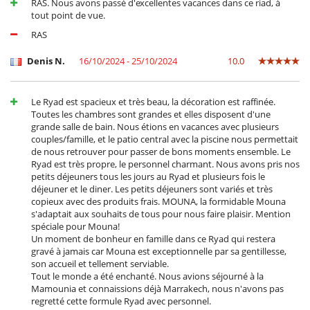
RAS. Nous avons passé d'excellentes vacances dans ce riad, à
tout point de vue.
RAS
Denis N.
16/10/2024 - 25/10/2024
10.0
Le Ryad est spacieux et très beau, la décoration est raffinée.
Toutes les chambres sont grandes et elles disposent d'une
grande salle de bain. Nous étions en vacances avec plusieurs
couples/famille, et le patio central avec la piscine nous permettait
de nous retrouver pour passer de bons moments ensemble. Le
Ryad est très propre, le personnel charmant. Nous avons pris nos
petits déjeuners tous les jours au Ryad et plusieurs fois le
déjeuner et le diner. Les petits déjeuners sont variés et très
copieux avec des produits frais. MOUNA, la formidable Mouna
s'adaptait aux souhaits de tous pour nous faire plaisir. Mention
spéciale pour Mouna!
Un moment de bonheur en famille dans ce Ryad qui restera
gravé à jamais car Mouna est exceptionnelle par sa gentillesse,
son accueil et tellement serviable.
Tout le monde a été enchanté. Nous avions séjourné à la
Mamounia et connaissions déjà Marrakech, nous n'avons pas
regretté cette formule Ryad avec personnel.