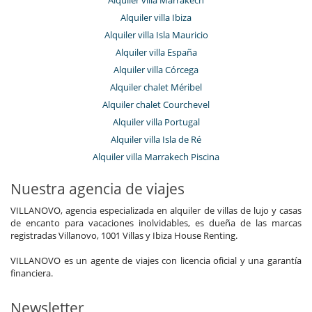
Alquiler villa Marrakech
Alquiler villa Ibiza
Hortense F.
31/12/2018 - 05/01/2019
10.0
Alquiler villa Isla Mauricio
Alquiler villa España
très belle rencontre et merveilleux séjour
Alquiler villa Córcega
en cette ville royale que nous (re)découvrons en famille.
Se perdre dans les ruelles du Mellah, humer les odeurs d’argan,
Alquiler chalet Méribel
de fruits,
Alquiler chalet Courchevel
d’épices, négocier à l’infini ces adorables petits paniers,
Alquiler villa Portugal
babouches et
bracelets, admirer au loin les montagnes du haut Atlas et bien
Alquiler villa Isla de Ré
d’autres choses
Alquiler villa Marrakech Piscina
encore que nous n’avons pu faire…
Merci pour ce séjour, si dépaysant dans ce cadre magnifique
Nuestra agencia de viajes
&amp; enchanteur.
Nous sommes conquis, nous reviendrons
VILLANOVO, agencia especializada en alquiler de villas de lujo y casas
de encanto para vacaciones inolvidables, es dueña de las marcas
H F.
25/12/2018 - 31/12/2018
9.7
registradas Villanovo, 1001 Villas y Ibiza House Renting.
VILLANOVO es un agente de viajes con licencia oficial y una garantía
financiera.
Newsletter