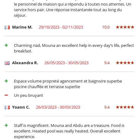
le personnel de maison qui a répondu à toutes nos attentes. Un
service hors pair. Une réponse instantanée tout au long du
séjour.
Marine M.
29/10/2023 - 02/11/2023
10.0
Charming riad, Mouna an excellent help in every day’s life, perfect
breakfast.
Alexandra R.
26/05/2023 - 30/05/2023
9.4
Espace volume propreté agencement et baignoire superbe
piscine chauffée et terrasse superbe
Un peu bruyant
Yoann C.
26/03/2023 - 30/03/2023
9.4
Staff is magnificent. Mouna and Abdu are a treasure. Food is
excellent. Heated pool was really heated. Overall excellent
experience.