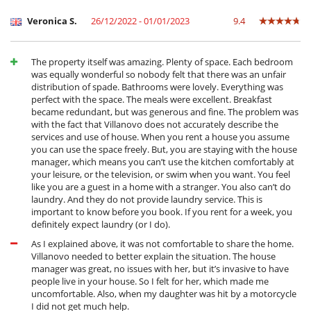
Veronica S.
26/12/2022 - 01/01/2023
9.4
The property itself was amazing. Plenty of space. Each bedroom
was equally wonderful so nobody felt that there was an unfair
distribution of spade. Bathrooms were lovely. Everything was
perfect with the space. The meals were excellent. Breakfast
became redundant, but was generous and fine. The problem was
with the fact that Villanovo does not accurately describe the
services and use of house. When you rent a house you assume
you can use the space freely. But, you are staying with the house
manager, which means you can’t use the kitchen comfortably at
your leisure, or the television, or swim when you want. You feel
like you are a guest in a home with a stranger. You also can’t do
laundry. And they do not provide laundry service. This is
important to know before you book. If you rent for a week, you
definitely expect laundry (or I do).
As I explained above, it was not comfortable to share the home.
Villanovo needed to better explain the situation. The house
manager was great, no issues with her, but it’s invasive to have
people live in your house. So I felt for her, which made me
uncomfortable. Also, when my daughter was hit by a motorcycle
I did not get much help.