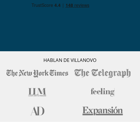
réuni pour
n’avoir qu’une envie : y revenir !
Isabelle H.
28/03/2019 - 02/04/2019
9.1
Quel séjour formidable nous venons de passer à dar Mayeul !!!
Que de 1ères fois :
- 1 er pied en Afrique pour nos 3 filles qui sont tombées sous le
charme, à la
grande joie de leur maman
HABLAN DE VILLANOVO
- 1 er séjour à marrakech et au maroc (et sûrement pas le dernier)
pour
mon mari
- Et pour tous des petits déjeuners pantagruéliques comme
jamais grâce à
l’adorable Mouna qui se plie en quatre pour faire plaisir à chacun.
Nous nous souviendrons longtemps de ces quelques jours de
rêve… et nous
reviendrons avec joie !
Bravo pour ce riad magnifique aussi magnifique que chaleureux
Claire V.
03/03/2019 - 06/03/2019
10.0