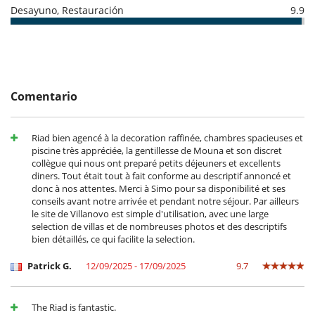
Desayuno, Restauración
9.9
Equipos, instalaciones, eventos
Caja fuerte
Niños
Cuna
Los niños son bienvenidos
Silla alta
Comentario
Ocios y actividades deportivas
Acceso a internet (wifi)
Riad bien agencé à la decoration raffinée, chambres spacieuses et
Cartas y juegos de mesa
piscine très appréciée, la gentillesse de Mouna et son discret
Hammam
collègue qui nous ont preparé petits déjeuners et excellents
Mesa de masaje
diners. Tout était tout à fait conforme au descriptif annoncé et
Piscina con contracorriente
donc à nos attentes. Merci à Simo pour sa disponibilité et ses
Piscina exterior climatizada
conseils avant notre arrivée et pendant notre séjour. Par ailleurs
Sala de masajes
le site de Villanovo est simple d'utilisation, avec une large
TV
selection de villas et de nombreuses photos et des descriptifs
TV por cable o satélite o internet
bien détaillés, ce qui facilite la selection.
Para su comodidad y agrado
Patrick G.
12/09/2025 - 17/09/2025
9.7
Aire acondicionado sólo en las habitaciones
Azotea
Chimenea
Comedor
The Riad is fantastic.