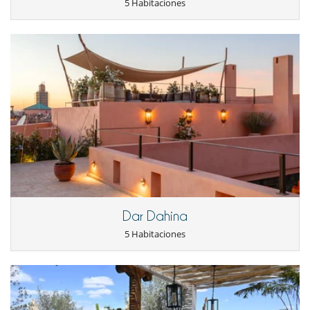
5 Habitaciones
Ce que nous avons regretté lors de notre séjour c'est le petit
déjeuner pas trop à la hauteur du lieu et de l'accueil mais après
discussion avec Mouna les choses proposées étaient fraiches et
non congelées comme le premier jour.
Natacha F.
16/10/2019 - 20/10/2019
8.9
Thank you for the wonderfull hospitality. It was beyong what we
even
imagined.
This riad is magical and we cannot wait to return
We will also send many friends. Much Love !
Jeff B.
30/09/2019 - 06/10/2019
9.7
Dar Dahina
5 Habitaciones
Rien à ajouter si ce n’est les bains de soleil sur la terrasse autour
d’un bon
apéro et les bains dans la piscine (avec sa nage à contre-
courant+++) très
appréciées par nous toutes. Absolument merveilleux ! fabuleux !
magique !