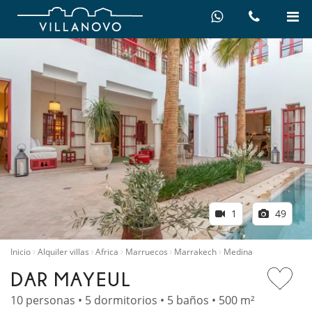
1
49
Inicio
Alquiler villas
Africa
Marruecos
Marrakech
Medina
DAR MAYEUL
10 personas • 5 dormitorios • 5 baños • 500 m²