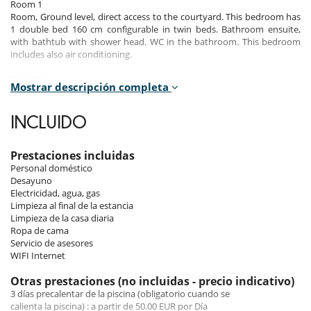
Room 1
Room, Ground level, direct access to the courtyard. This bedroom has
1 double bed 160 cm configurable in twin beds. Bathroom ensuite,
with bathtub with shower head. WC in the bathroom. This bedroom
includes also air conditioning.
Room 2
Mostrar descripción completa
Room, 1st floor. This bedroom has 1 double bed 180 cm. Bathroom
ensuite, with shower. WC in the bathroom. This bedroom includes also
air conditioning, sofa, private terrace.
INCLUIDO
Room 3
Room, 1st floor. This bedroom has 1 double bed 180 cm. Bathroom
Prestaciones incluidas
ensuite, with bathtub, walk-in shower. WC in the bathroom. This
Personal doméstico
bedroom includes also air conditioning.
Desayuno
Electricidad, agua, gas
Room 4
Limpieza al final de la estancia
Room, 1st floor. This bedroom has 1 double bed 180 cm configurable
Limpieza de la casa diaria
in twin beds. Bathroom ensuite, with walk-in shower. WC in the
Ropa de cama
bathroom. This bedroom includes also air conditioning.
Servicio de asesores
WIFI Internet
Room 5
Room, 1st floor. This bedroom has 1 double bed 160 cm. Bathroom
Otras prestaciones (no incluidas - precio indicativo)
ensuite, with shower. WC in the bathroom. This bedroom includes also
3 días precalentar de la piscina (obligatorio cuando se
air conditioning, private terrace.
calienta la piscina) : a partir de 50.00 EUR por Día