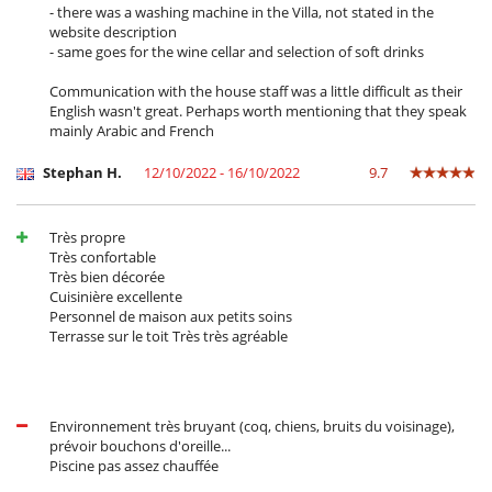
- there was a washing machine in the Villa, not stated in the
website description
- same goes for the wine cellar and selection of soft drinks
Communication with the house staff was a little difficult as their
English wasn't great. Perhaps worth mentioning that they speak
mainly Arabic and French
Stephan H.
12/10/2022 - 16/10/2022
9.7
Très propre
Très confortable
Très bien décorée
Cuisinière excellente
Personnel de maison aux petits soins
Terrasse sur le toit Très très agréable
Environnement très bruyant (coq, chiens, bruits du voisinage),
prévoir bouchons d'oreille...
Piscine pas assez chauffée