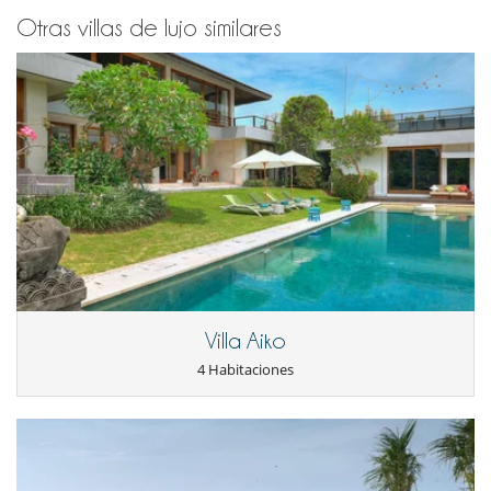
Silla alta
Otras villas de lujo similares
Ocios y actividades deportivas
Acceso a internet (wifi)
Billar
Generador
Libros
Mesa de masaje
Ping-Pong
Piscina privada
TV
Para su comodidad y agrado
Aire acondicionado
Bodega de vinos con temperatura controlada
Comedor
Secador
Villa Aiko
Secadores
Ventilador
4 Habitaciones
Servicios de resort y entretenimiento
Fitness centre