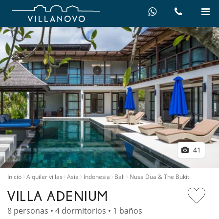
41
Inicio
Alquiler villas
Asia
Indonesia
Bali
Nusa Dua & The Bukit
VILLA ADENIUM
8 personas • 4 dormitorios • 1 baños