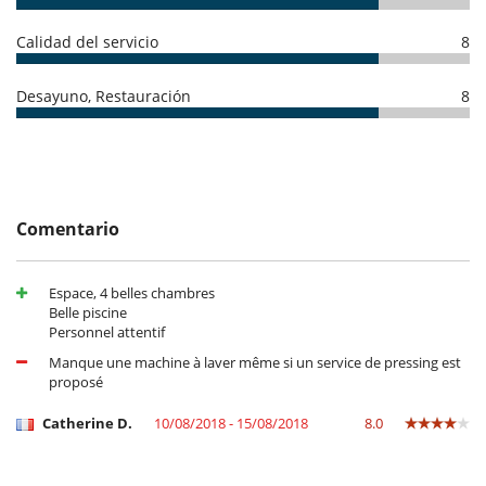
Seminyak 14 km
Canggu 22 km
Calidad del servicio
8
Ubud 40 km
Desayuno, Restauración
8
Electrodoméstico
Cafetera
Cocina totalmente equipada
Horno
lavadora
Microondas
Comentario
Plancha
Secadora
Espace, 4 belles chambres
En el exterior
Belle piscine
Barbacoa
Personnel attentif
Barbacoa de gas
Parking
Manque une machine à laver même si un service de pressing est
proposé
Equipos, instalaciones, eventos
Caja fuerte
Catherine D.
10/08/2018 - 15/08/2018
8.0
Niños
Cuna