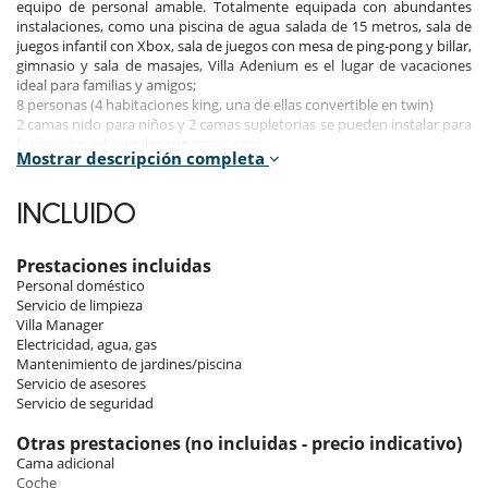
equipo de personal amable. Totalmente equipada con abundantes
instalaciones, como una piscina de agua salada de 15 metros, sala de
juegos infantil con Xbox, sala de juegos con mesa de ping-pong y billar,
gimnasio y sala de masajes, Villa Adenium es el lugar de vacaciones
ideal para familias y amigos;
8 personas (4 habitaciones king, una de ellas convertible en twin)
2 camas nido para niños y 2 camas supletorias se pueden instalar para
huéspedes adicionales con cargo extra.
Mostrar descripción completa
Interior
INCLUIDO
Salón, cocina y comedor en la planta baja frente a la piscina y con
comodidad opcional de aire acondicionado cerrado o abierto a la brisa
Prestaciones incluidas
Relajante salón con sistema de sonido envolvente
Personal doméstico
Comedor de planta abierta con asientos para ocho
Servicio de limpieza
Cocina moderna totalmente equipada con electrodomésticos de
Villa Manager
acero inoxidable y encimeras de granito
Electricidad, agua, gas
Sala de juegos
Mantenimiento de jardines/piscina
Cine
Servicio de asesores
Gimnasio
Servicio de seguridad
Sala de tratamientos de spa
Otras prestaciones (no incluidas - precio indicativo)
Cama adicional
Exteriores
Coche