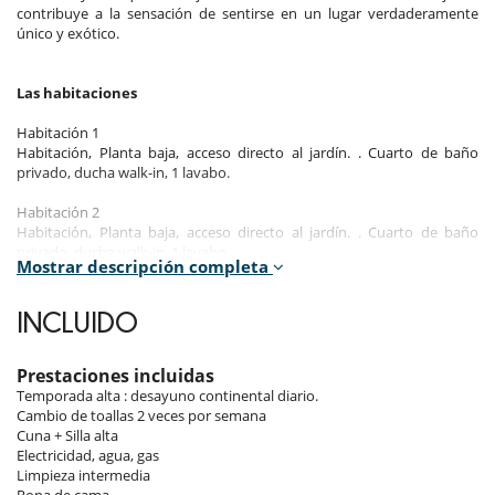
contribuye a la sensación de sentirse en un lugar verdaderamente
único y exótico.
Las habitaciones
Habitación 1
Habitación, Planta baja, acceso directo al jardín. . Cuarto de baño
privado, ducha walk-in, 1 lavabo.
Habitación 2
Habitación, Planta baja, acceso directo al jardín. . Cuarto de baño
privado, ducha walk-in, 1 lavabo.
Mostrar descripción completa
Habitación 3
Habitación, Planta baja, acceso directo al jardín. . Cuarto de baño
INCLUIDO
privado, ducha walk-in, 1 lavabo.
Habitación 4
Prestaciones incluidas
Habitación, Planta baja, acceso directo al jardín. . Cuarto de baño
Temporada alta : desayuno continental diario.
privado, ducha walk-in, 1 lavabo.
Cambio de toallas 2 veces por semana
Cuna + Silla alta
Habitación 5
Electricidad, agua, gas
Habitación, Planta baja, acceso directo al jardín. . Cuarto de baño
Limpieza intermedia
privado, ducha walk-in, 1 lavabo.