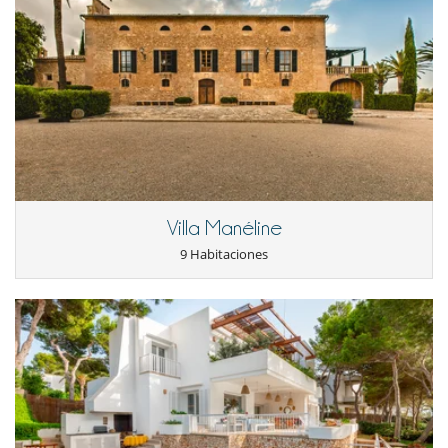
Ocios y actividades deportivas
Acceso a internet (banda ancha, cable)
Piscina exterior privada
TV
Para su comodidad y agrado
Secador
Servicios de resort y entretenimiento
Campo de golf de 9 hoyos
Villa Manéline
9 Habitaciones