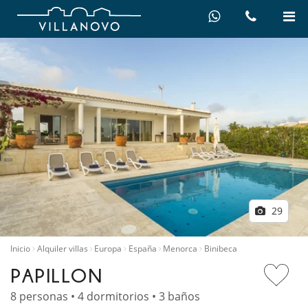
29
Inicio
Alquiler villas
Europa
España
Menorca
Binibeca
PAPILLON
8 personas • 4 dormitorios • 3 baños