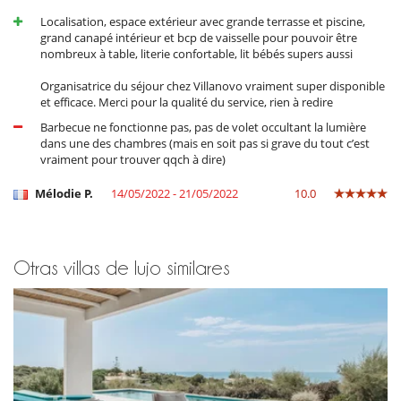
Para su comodidad y agrado
Localisation, espace extérieur avec grande terrasse et piscine,
Aire acondicionado
grand canapé intérieur et bcp de vaisselle pour pouvoir être
Aire acondicionado sólo en las habitaciones
nombreux à table, literie confortable, lit bébés supers aussi
Salón
Secador
Organisatrice du séjour chez Villanovo vraiment super disponible
Terraza
et efficace. Merci pour la qualité du service, rien à redire
Terrazas
Barbecue ne fonctionne pas, pas de volet occultant la lumière
dans une des chambres (mais en soit pas si grave du tout c’est
vraiment pour trouver qqch à dire)
Mélodie P.
14/05/2022 - 21/05/2022
10.0
Otras villas de lujo similares