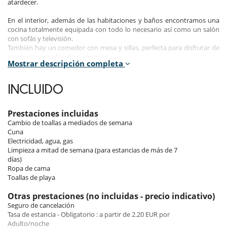
atardecer.
En el interior, además de las habitaciones y baños encontramos una
cocina totalmente equipada con todo lo necesario así como un salón
con sofás y televisión.
También hay un comedor con mesa y sillas, perfecta para disfrutar de
momentos con familia o amigos.
Mostrar descripción completa
La villa goza de una localización perfecta y cómoda, a tan sólo 13km
del aeropuerto, y a tan solo 1 km de la preciosa cala de arena blanca
INCLUIDO
de Binibeca Nou.
Su cercanía al mar, increibles playas y restaurantes, la hacen perfecta
para unas increibles vacaciones.
Prestaciones incluidas
Cambio de toallas a mediados de semana
Las habitaciones
Cuna
Electricidad, agua, gas
Habitación 1
Limpieza a mitad de semana (para estancias de más de 7
Habitación, 1er piso. . aire acondicionado.
días)
Ropa de cama
Habitación 2
Toallas de playa
Habitación, 1er piso. . aire acondicionado.
Otras prestaciones (no incluidas - precio indicativo)
Habitación 3
Seguro de cancelación
Habitación, 1er piso. . aire acondicionado.
Tasa de estancia - Obligatorio : a partir de 2.20 EUR por
Adulto/noche