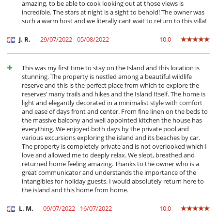
amazing, to be able to cook looking out at those views is
incredible. The stars at night is a sight to behold! The owner was
such a warm host and we literally cant wait to return to this villa!
J. R.
29/07/2022 - 05/08/2022
10.0
This was my first time to stay on the Island and this location is
stunning. The property is nestled among a beautiful wildlife
reserve and this is the perfect place from which to explore the
reserves’ many trails and hikes and the Island Itself. The home is
light and elegantly decorated in a minimalist style with comfort
and ease of days front and center. From fine linen on the beds to
the massive balcony and well appointed kitchen the house has
everything. We enjoyed both days by the private pool and
various excursions exploring the island and its beaches by car.
The property is completely private and is not overlooked which I
love and allowed me to deeply relax. We slept, breathed and
returned home feeling amazing. Thanks to the owner who is a
great communicator and understands the importance of the
intangibles for holiday guests. I would absolutely return here to
the island and this home from home.
L. M.
09/07/2022 - 16/07/2022
10.0