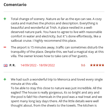
Ventilador
Comentario
Total change of scenery. Nature as far as the eye can see. A cozy
casita and matches the photos and description. Everything is
beautiful and wonderful at Trish. A place nestled in a well-
deserved nature park. You have to agree to live with reasonable
comfort in water and electricity, but it''s done effortlessly, like a
sailboat cruise. I highly recommend this place.
The airport is 15 minutes away, traffic can sometimes disturb the
tranquility of the place. Despite this, we had a magical stay at this
villa. The owner knows how to take care of her guests.
P. R.
14/09/2022 - 18/09/2022
9.6
We had such a wonderful trip to Menorca and loved every single
minute at this villa.
To be able to stay this close to nature was just incredible. All the
eagles!! The house is really gorgeous, its so bright and airy and
the pool is fab!! No chemicals in the pool was a real treat and we
spent many long lazy days there. All the little details were well
thought about, from the sheets to the towels. The kitchen is