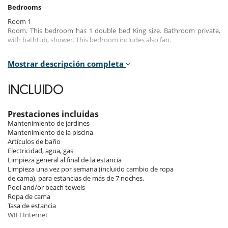
Bedrooms
Room 1
Room. This bedroom has 1 double bed King size. Bathroom private,
with bathtub, shower. This bedroom includes also fan.
Room 2
Mostrar descripción completa
Room. This bedroom has 1 double bed configurable in twin beds.
Bathroom private, with shower. This bedroom includes also fan.
INCLUIDO
Note :
the 2 bedrooms have build-in wardrobe.
Prestaciones incluidas
Indoors
Mantenimiento de jardines
Mantenimiento de la piscina
The villa is fully sustainable, powered by the sun and every aspect of
Artículos de baño
living here is designed to allow us to live lightly on the planet.
Electricidad, agua, gas
You will find 2 bedrooms, 2 bathrooms, an equipped kitchen and a
Limpieza general al final de la estancia
large lounge.
Limpieza una vez por semana (incluido cambio de ropa
de cama), para estancias de más de 7 noches.
Pool and/or beach towels
Outdoors​
Ropa de cama
You will enjoy the private pool (saltwater and chemical free) and the
Tasa de estancia
incredible views of the hills, the lake and out to the sea.
WIFI Internet
The property has steps down into the park from the house and there