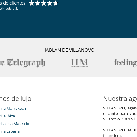
 de clientes
.64 sobre 5.
HABLAN DE VILLANOVO
nos de lujo
Nuestra age
VILLANOVO, agenci
villa Marrakech
encanto para vaca
illa Ibiza
Villanovo, 1001 Vil
illa Isla Mauricio
VILLANOVO es un 
villa España
financiera.