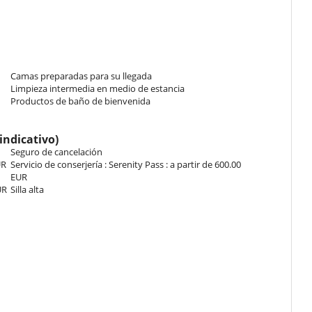
shower, 1 washbasin. This bedroom includes also TV, safe, towel
Camas preparadas para su llegada
er a long day of skiing. On the first floor of the residence, there is a
Limpieza intermedia en medio de estancia
ll and an elliptical bike.
Productos de baño de bienvenida
indicativo)
ular view over the mountains.
Seguro de cancelación
UR
Servicio de conserjería : Serenity Pass : a partir de 600.00
EUR
UR
Silla alta
 en un estado razonable de limpieza. Deberá tirar la basura y
to se devuelve en un estado que requiera una limpieza anormalmente
a.
l check-in. En el caso contrario, un suplemento puede ser facturado