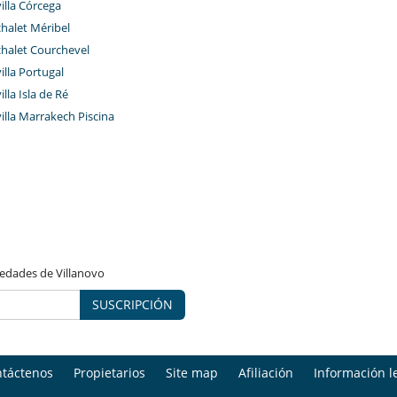
villa Córcega
chalet Méribel
chalet Courchevel
villa Portugal
illa Isla de Ré
villa Marrakech Piscina
vedades de Villanovo
SUSCRIPCIÓN
táctenos
Propietarios
Site map
Afiliación
Información l