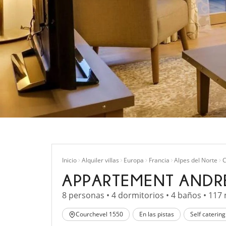
Inicio
Alquiler villas
Europa
Francia
Alpes del Norte
C
APPARTEMENT ANDR
8 personas • 4 dormitorios • 4 baños • 117
Courchevel 1550
En las pistas
Self catering