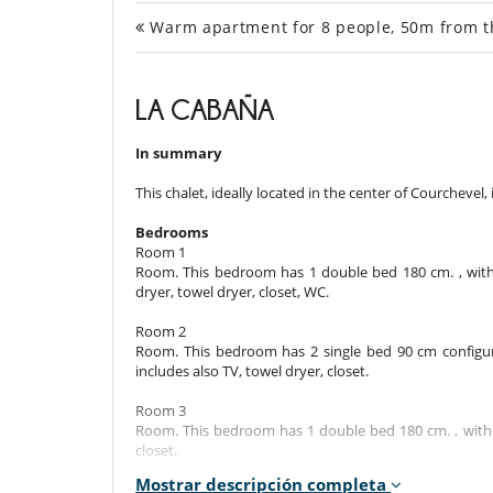
Warm apartment for 8 people, 50m from t
LA CABAÑA
In summary
This chalet, ideally located in the center of Courchevel,
Bedrooms
Room 1
Room. This bedroom has 1 double bed 180 cm. , with 
dryer, towel dryer, closet, WC.
Room 2
Room. This bedroom has 2 single bed 90 cm configur
includes also TV, towel dryer, closet.
Room 3
Room. This bedroom has 1 double bed 180 cm. , with 
closet.
Mostrar descripción completa
Room 4