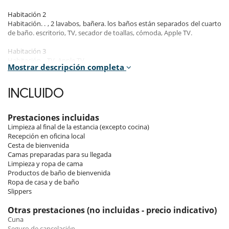
Habitación 2
Habitación. . , 2 lavabos, bañera. los baños están separados del cuarto
de baño. escritorio, TV, secador de toallas, cómoda, Apple TV.
Habitación 3
Habitación. . TV, Apple TV.
Mostrar descripción completa
Habitación 4
Habitación. .
INCLUIDO
Indoors
Balcony
Open kitchen
Prestaciones incluidas
Dining area
Limpieza al final de la estancia (excepto cocina)
Dining room
Recepción en oficina local
Living room
Cesta de bienvenida
Separate WC: 1
Camas preparadas para su llegada
Limpieza y ropa de cama
Productos de baño de bienvenida
Location
Ropa de casa y de baño
Slippers
A resort that brings together all the atmospheres of rental properties
that one naturally seeks for its ski holidays and which goes beyond
Otras prestaciones (no incluidas - precio indicativo)
the simple status of prestige associated with it.
Cuna
Distance to slopes: 200 m
Seguro de cancelación