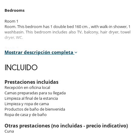
Bedrooms
Room 1
Room. This bedroom has 1 double bed 160 cm. , with walk-in shower, 1
washbasin. This bedroom includes also TV, balcony, hair dryer, towel
dryer, WC.
Room 2
Mostrar descripción completa
Room. This bedroom has 2 single bed 80 cm configurable as a double
bed. This bedroom includes also balcony.
INCLUIDO
Room 3
Room, Mezzanine. This bedroom has 2 single bed 80 cm configurable
as a double bed. , with bathtub, 1 washbasin. This bedroom includes
Prestaciones incluidas
also office table, towel dryer, WC.
Recepción en oficina local
Camas preparadas para su llegada
Limpieza al final de la estancia
Indoors & outdoors
Limpieza y ropa de cama
Productos de baño de bienvenida
You will appreciate this apartment, it is composed of a fully equipped
Ropa de casa y de baño
kitchen open to the living room with fireplace and the dining room. It
has three double bedrooms, two of which are en-suite. An
Otras prestaciones (no incluidas - precio indicativo)
independent bathroom (with bathtub, towel dryer, toilet and single
Cuna