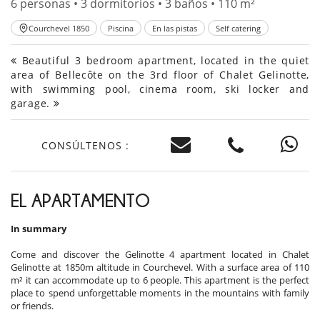
6 personas • 3 dormitorios • 3 baños • 110 m²
Courchevel 1850
Piscina
En las pistas
Self catering
Beautiful 3 bedroom apartment, located in the quiet
area of Bellecôte on the 3rd floor of Chalet Gelinotte,
with swimming pool, cinema room, ski locker and
garage.
CONSÚLTENOS :
EL APARTAMENTO
In summary
Come and discover the Gelinotte 4 apartment located in Chalet
Gelinotte at 1850m altitude in Courchevel. With a surface area of 110
m² it can accommodate up to 6 people. This apartment is the perfect
place to spend unforgettable moments in the mountains with family
or friends.