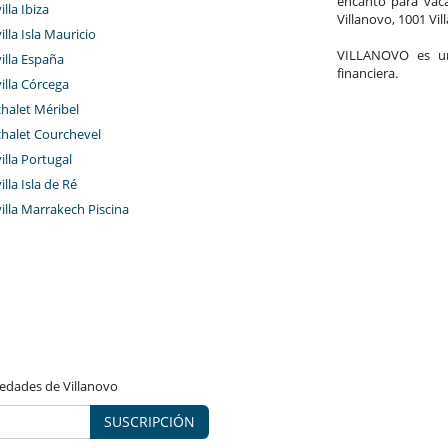
encanto para vaca
illa Ibiza
Villanovo, 1001 Vil
illa Isla Mauricio
VILLANOVO es un 
villa España
financiera.
villa Córcega
chalet Méribel
chalet Courchevel
villa Portugal
illa Isla de Ré
villa Marrakech Piscina
vedades de Villanovo
SUSCRIPCIÓN