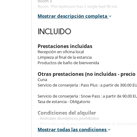
Room 3
Room. This bedroom has 2 single bed 90 cm.
Mostrar descripción completa
Indoors
INCLUIDO
x
Prestaciones incluidas
Outdoors
Recepción en oficina local
Limpieza al final de la estancia
x
Productos de baño de bienvenida
Otras prestaciones (no incluidas - precio 
Staff & Services
Cuna
Servicio de conserjería : Pass Plus : a partir de 300.00 E
x
Servicio de conserjería : Snow Pass : a partir de 90.00 E
Tasa de estancia - Obligatorio
Location
Condiciones del alquiler
x
- Animales domésticos prohibidos
- El inquilino se compromete a mantener el alojamiento
Mostrar todas las condiciones
limpiar la vajilla antes de marcharse. Si el alojamien
excesiva, los gastos adicionales se deducirán de la fianz
Cerca