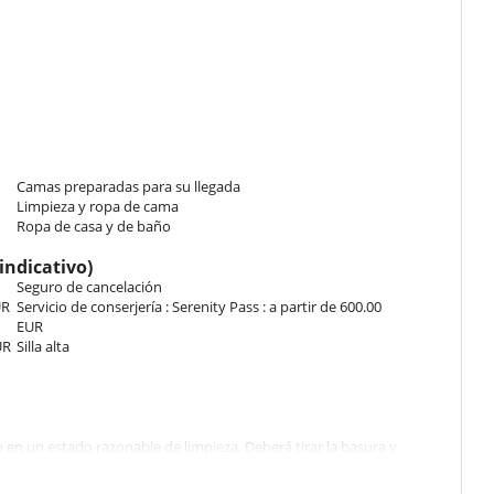
Camas preparadas para su llegada
Limpieza y ropa de cama
Ropa de casa y de baño
indicativo)
Seguro de cancelación
UR
Servicio de conserjería : Serenity Pass : a partir de 600.00
EUR
UR
Silla alta
 en un estado razonable de limpieza. Deberá tirar la basura y
to se devuelve en un estado que requiera una limpieza anormalmente
a.