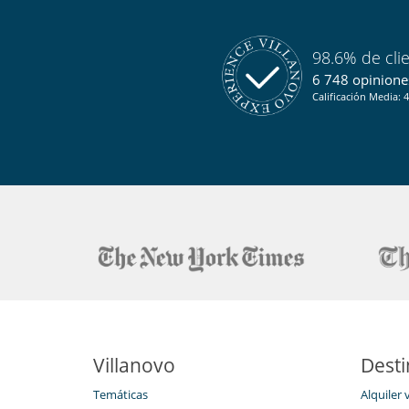
98.6% de cli
6 748 opiniones
Calificación Media: 4
Villanovo
Desti
Temáticas
Alquiler 