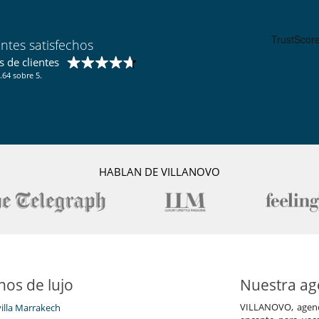
entes satisfechos
 de clientes
.64 sobre 5.
HABLAN DE VILLANOVO
nos de lujo
Nuestra age
VILLANOVO, agenci
villa Marrakech