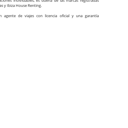
ciones inolvidables, es dueña de las marcas registradas
las y Ibiza House Renting.
agente de viajes con licencia oficial y una garantía