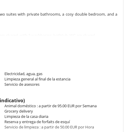
o suites with private bathrooms, a cosy double bedroom, and a
m shared, with 2 washbasins, bathtub. WC are shared.
hroom private, with shower. separate WC room. This bedroom
m private, with shower. separate WC room.
Electricidad, agua, gas
Limpieza general al final de la estancia
Servicio de asesores
cm. Bathroom shared, with 2 washbasins, bathtub. WC are shared.
indicativo)
Animal doméstico : a partir de 95.00 EUR por Semana
Grocery delivery
Limpieza de la casa diaria
ts spacious living room, decorated with wood panelling, is centred
Reserva y entrega de forfaits de esquí
e living room opens onto a balcony with a view of the resort. The
Servicio de limpieza : a partir de 50.00 EUR por Hora