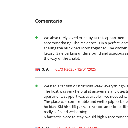
Los niños son bienvenidos
Ocios y actividades deportivas
Acceso a internet (wifi)
Comentario
Ski room
TV por cable o satélite o internet
We absolutely loved our stay at this appartment. 
Para su comodidad y agrado
accommodating. The residence is in a perfect loca
Chimenea
sharing the bunk bed room together. The kitchen an
Salón y comedor en el mismo espacio
luxury. Safe parking underground and spacious s
the way of the chalet.
Para sus comidas
Cocine usted mismo
S. A.
05/04/2025 - 12/04/2025
We had a fantastic Christmas week, everything wa
The host was very helpful at answering any questi
apartment, support was available if we needed it.
The place was comfortable and well equipped, ideal
holiday. Ski hire, lift pass, ski school and slopes li
really safe and welcoming.
A fantastic place to stay, would highly recommend st
S. M.
21/12/2024 - 28/12/2024