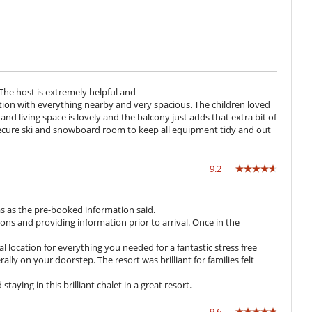
Music speaker
TV
The host is extremely helpful and
tion with everything nearby and very spacious. The children loved
Parking privado
d living space is lovely and the balcony just adds that extra bit of
ecure ski and snowboard room to keep all equipment tidy and out
9.2
s as the pre-booked information said.
ons and providing information prior to arrival. Once in the
 location for everything you needed for a fantastic stress free
terally on your doorstep. The resort was brilliant for families felt
aying in this brilliant chalet in a great resort.
9.6