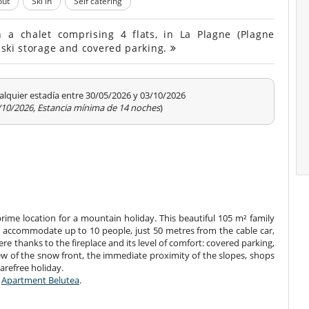
out
Ski in
Self catering
 a chalet comprising 4 flats, in La Plagne (Plagne
, ski storage and covered parking.
alquier estadía entre 30/05/2026 y 03/10/2026
3/10/2026, Estancia mínima de 14 noches
)
prime location for a mountain holiday. This beautiful 105 m² family
n accommodate up to 10 people, just 50 metres from the cable car,
re thanks to the fireplace and its level of comfort: covered parking,
ew of the snow front, the immediate proximity of the slopes, shops
arefree holiday.
e
Apartment Belutea
.