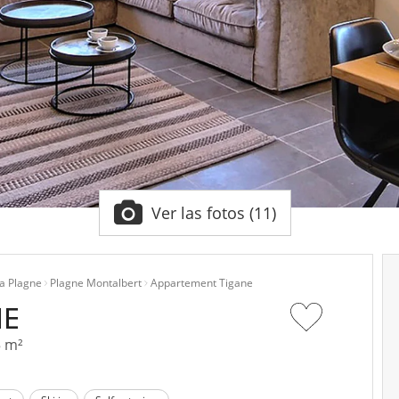
Ver las fotos (11)
a Plagne
Plagne Montalbert
Appartement Tigane
NE
5 m²