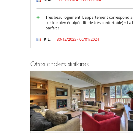
Très beau logement. L'appartement correspond à 
cuisine bien équipée, literie très confortable) + La l
parfait !
P. L.
30/12/2023 - 06/01/2024
Otros chalets similares