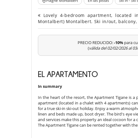
Plagne Montalbert
En las pistas
Ski in - Ski 
Lovely 4-bedroom apartment, located in
Montalbert) Montalbert. Ski in/out, balcony
PRECIO REDUCIDO:
-10%
para cu
(
válida del 02/02/2026 al 0
EL APARTAMENTO
In summary
In the heart of the resort, the Apartment Tigane is a 
apartment (located in a chalet with 4 apartments) ca
for a true ski-in ski-out holiday. Enjoy a warm atmosphe
linen and beds made up, boot dryer. The bird's eye vi
and services make this property an ideal cocoon for a c
The Apartment Tigane can be rented together with th