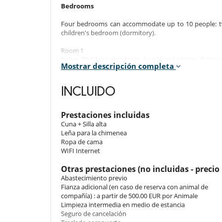
Bedrooms
Four bedrooms can accommodate up to 10 people: tw
children's bedroom (dormitory).
Room 1
Room. This bedroom has 1 double bed 160 cm. Bathroo
Mostrar descripción completa
Room 2
Room. This bedroom has 1 double bed 160 cm. Bat
INCLUIDO
includes also safe.
Room 3
Prestaciones incluidas
Room. This bedroom has 1 double bed 160 cm. Bathroo
Cuna + Silla alta
Leña para la chimenea
Room 4 - Dortoir :
Ropa de cama
Children bedroom. This bedroom has 4 bunk beds 90 
WIFI Internet
This bedroom includes also TV.
Otras prestaciones (no incluidas - precio 
Abastecimiento previo
Indoors
Fianza adicional (en caso de reserva con animal de
compañía) : a partir de 500.00 EUR por Animale
The apartment offers beautiful, light-filled rooms. I
Limpieza intermedia en medio de estancia
around a cosy fireplace and a family dining table. Th
Seguro de cancelación
kitchen is well equipped.