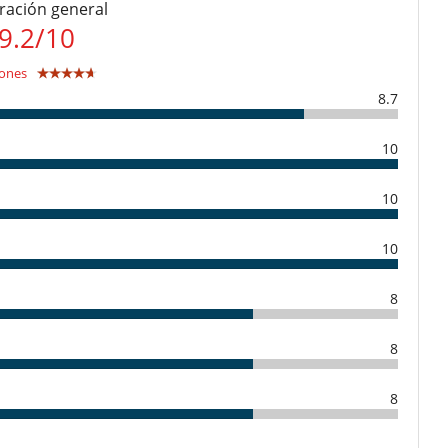
 por correo electrónico
ración general
 la hora local de la casa
9.2
/
10
e anulación.
0 %
del total de la reserva.
iones
a
8.7
Ski in - Ski out
10
Cocina de inducción
Frigorífico
Lavandería
10
Máquina de café (cápsula)
Microondas
Plancha
10
Tetera eléctrica
8
Terraza(s)
8
Calefacción por suelo radiante
Extintor
8
Cuna y trona bajo petición