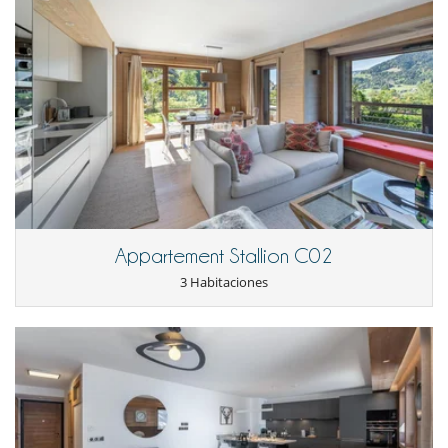
esquís/pases de esquí.
- Servicio de conserjería Pass Plus: incluye, además del servicio de
conserjería Snow Pass, la organización de clases de esquí, la
organización de entregas de compras, traslados a la estación de tren o
al aeropuerto, reservas en restaurantes, servicio de niñera,
actividades, servicios de bienestar y decoraciones navideñas.
- Servicio de conserjería Serenity Pass : incluye, además de los servicios
de conserjería del Snow Pass y del Pass Plus, la reserva de un
chef/catering (dependiendo de la categoría de la propiedad),
mayordomo (a partir de cierta cantidad), transporte privado
(conductores, taxis), traslado en helicóptero (heliski) u otros
proveedores de servicios.
- Lenguas habladas por el personal doméstico : Inglés - Francés
- Check-in :
17:00 h
- Check out :
10:00 h
Appartement Stallion C02
- El propietario requiere un depósito por un importe de :
1 500.00 EUR
- El depósito se pagará de la siguiente manera :
Preautorización -
3 Habitaciones
Enlace EXTERNO
Condiciones de reserva
- Depósito cargado por Villanovo en el momento de la reserva :
30 %
- 2º pago
45 Días
antes de la llegada :
70 %
del total de la reserva.
- El propietario podrá exigirle las cantidades debidas en moneda local.
- El precio total de la reserva no incluye las consumiciones, comidas y
otros servicios solicitados in situ.
- El montante de los pagos en moneda local, puede variar en función