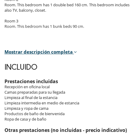
Room. This bedroom has 1 double bed 160 cm. This bedroom includes
also TV, balcony, closet.
Room 3
Room. This bedroom has 1 bunk beds 90 cm.
Electrodoméstico
Mostrar descripción completa
Cocina americana
Cocina de inducción
INCLUIDO
Cocina totalmente equipada
Congelador
Extractor
Prestaciones incluidas
Frigorífico
Recepción en oficina local
Horno
Camas preparadas para su llegada
Lavadora-secadora
Limpieza al final de la estancia
Lavavajillas
Limpieza intermedia en medio de estancia
Máquina de café Nespresso
Limpieza y ropa de cama
Microondas
Productos de baño de bienvenida
Tetera eléctrica
Ropa de casa y de baño
Tostadora
Otras prestaciones (no incluidas - precio indicativo)
En el exterior