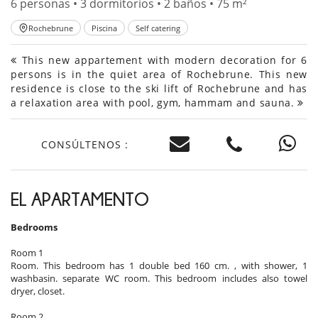
6 personas • 3 dormitorios • 2 baños • 75 m²
Rochebrune
Piscina
Self catering
This new appartement with modern decoration for 6
persons is in the quiet area of Rochebrune. This new
residence is close to the ski lift of Rochebrune and has
a relaxation area with pool, gym, hammam and sauna.
CONSÚLTENOS :
EL APARTAMENTO
Bedrooms
Room 1
Room. This bedroom has 1 double bed 160 cm. , with shower, 1
washbasin. separate WC room. This bedroom includes also towel
dryer, closet.
Room 2