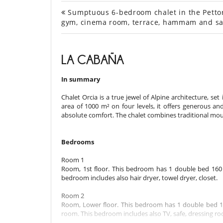
Sumptuous 6-bedroom chalet in the Pettore
gym, cinema room, terrace, hammam and s
LA CABAÑA
In summary
Chalet Orcia is a true jewel of Alpine architecture, s
area of 1000 m² on four levels, it offers generous an
absolute comfort. The chalet combines traditional m
Bedrooms
Room 1
Room, 1st floor. This bedroom has 1 double bed 160 
bedroom includes also hair dryer, towel dryer, closet.
Room 2
Room, Lower floor. This bedroom has 1 double bed 18
room. This bedroom includes also TV, safe, dressing roo