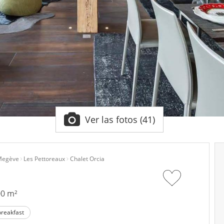
Ver las fotos (41)
egève
Les Pettoreaux
Chalet Orcia
00 m²
reakfast