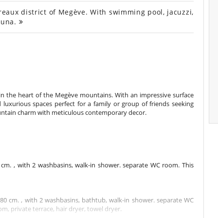
aux district of Megève. With swimming pool, jacuzzi,
auna.
et in the heart of the Megève mountains. With an impressive surface
d luxurious spaces perfect for a family or group of friends seeking
ountain charm with meticulous contemporary decor.
cm. , with 2 washbasins, walk-in shower. separate WC room. This
0 cm. , with 2 washbasins, bathtub, walk-in shower. separate WC
m, private terrace, hair dryer, towel dryer.