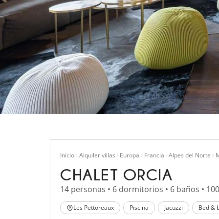
Inicio
Alquiler villas
Europa
Francia
Alpes del Norte
M
CHALET ORCIA
14 personas • 6 dormitorios • 6 baños • 10
Les Pettoreaux
Piscina
Jacuzzi
Bed & b