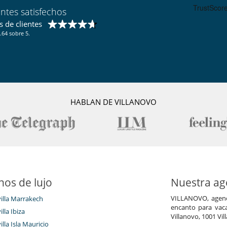
Salón
entes satisfechos
Terraza
 de clientes
.64 sobre 5.
HABLAN DE VILLANOVO
nos de lujo
Nuestra age
VILLANOVO, agenci
villa Marrakech
encanto para vaca
illa Ibiza
Villanovo, 1001 Vil
illa Isla Mauricio