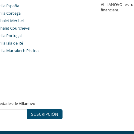
VILLANOVO es un 
villa España
financiera.
villa Córcega
chalet Méribel
chalet Courchevel
villa Portugal
illa Isla de Ré
villa Marrakech Piscina
vedades de Villanovo
SUSCRIPCIÓN