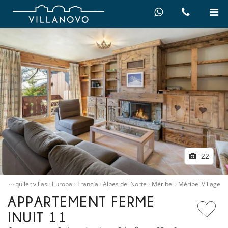
22
…
io
Alquiler villas
Europa
Francia
Alpes del Norte
Méribel
Méribel Village
APPARTEMENT FERME
INUIT 11