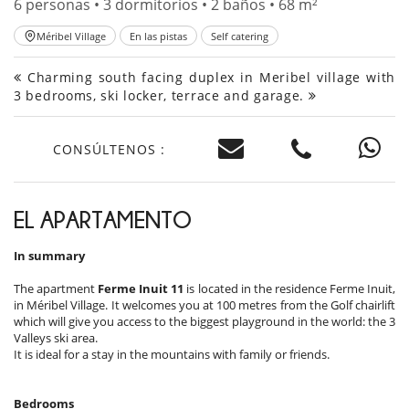
6 personas • 3 dormitorios • 2 baños • 68 m²
Méribel Village
En las pistas
Self catering
Charming south facing duplex in Meribel village with
3 bedrooms, ski locker, terrace and garage.
CONSÚLTENOS :
EL APARTAMENTO
In summary
The apartment
Ferme Inuit 11
is located in the residence Ferme Inuit,
in Méribel Village. It welcomes you at 100 metres from the Golf chairlift
which will give you access to the biggest playground in the world: the 3
Valleys ski area.
It is ideal for a stay in the mountains with family or friends.
Bedrooms