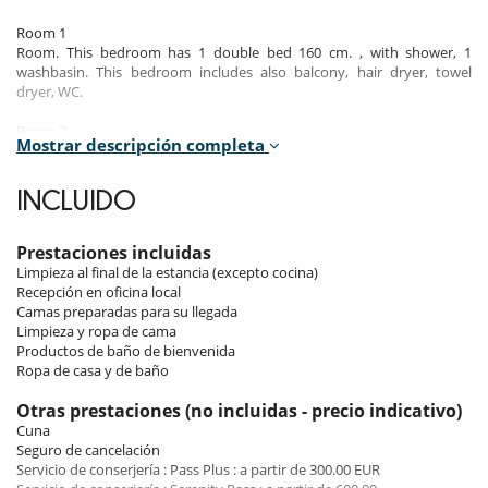
Room 1
Room. This bedroom has 1 double bed 160 cm. , with shower, 1
washbasin. This bedroom includes also balcony, hair dryer, towel
dryer, WC.
Room 2
Mostrar descripción completa
Room. This bedroom has 1 double bed 140 cm. This bedroom includes
also balcony.
INCLUIDO
Room 3
Room. This bedroom has 2 single bed 80 cm configurable as a double
bed. This bedroom includes also dressing room.
Prestaciones incluidas
Limpieza al final de la estancia (excepto cocina)
Recepción en oficina local
Indoors & outdoors
Camas preparadas para su llegada
Limpieza y ropa de cama
The apartment, full of charm, is a typical mountain duplex. Raw wood
Productos de baño de bienvenida
covers the walls, the stone fireplace warms up the space and the
Ropa de casa y de baño
Savoyard motifs create a warm atmosphere.
Otras prestaciones (no incluidas - precio indicativo)
The living room is on the first level and offers a fully equipped kitchen
Cuna
opening onto a dining area and a lounge which will be your favourite
Seguro de cancelación
place after a day on the slopes. The apartment also has a beautiful
Servicio de conserjería : Pass Plus : a partir de 300.00 EUR
south-facing terrace with a panoramic view of the peaks of the Allues