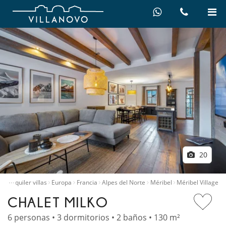
20
…
io
Alquiler villas
Europa
Francia
Alpes del Norte
Méribel
Méribel Village
CHALET MILKO
6 personas • 3 dormitorios • 2 baños • 130 m²