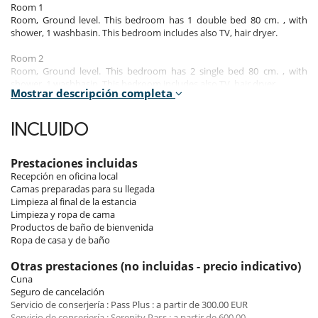
Room 1
Room, Ground level. This bedroom has 1 double bed 80 cm. , with
shower, 1 washbasin. This bedroom includes also TV, hair dryer.
Room 2
Room, Ground level. This bedroom has 2 single bed 80 cm. , with
shower, 1 washbasin. This bedroom includes also TV, hair dryer.
Mostrar descripción completa
Room 3
Room. This bedroom has 1 double bed 160 cm. This bedroom includes
INCLUIDO
also TV.
Indoors and outdoors
Prestaciones incluidas
Recepción en oficina local
Modern and cozy, Chalet Milko is spread over 4 floors.
Camas preparadas para su llegada
Limpieza al final de la estancia
Inferior stage
Limpieza y ropa de cama
This is where you will find the ski room and the laundry room.
Productos de baño de bienvenida
Ropa de casa y de baño
Ground floor
You will find 2 bedrooms and their bathrooms.
Otras prestaciones (no incluidas - precio indicativo)
Cuna
First floor
Seguro de cancelación
The first floor houses the fully equipped open kitchen, the dining area,
Servicio de conserjería : Pass Plus : a partir de 300.00 EUR
the living room with TV, and access to the balcony with nice views over
Servicio de conserjería : Serenity Pass : a partir de 600.00