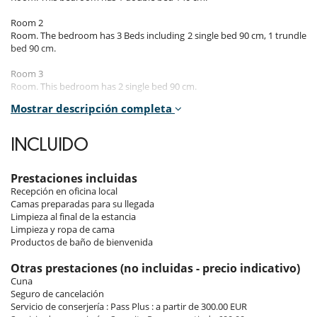
Room 2
Room. The bedroom has 3 Beds including 2 single bed 90 cm, 1 trundle
bed 90 cm.
Room 3
Room. This bedroom has 2 single bed 90 cm.
Mostrar descripción completa
Indoors
INCLUIDO
x
Prestaciones incluidas
Outdoors
Recepción en oficina local
Camas preparadas para su llegada
x
Limpieza al final de la estancia
Limpieza y ropa de cama
Productos de baño de bienvenida
Staff & Services
Otras prestaciones (no incluidas - precio indicativo)
x
Cuna
Seguro de cancelación
Servicio de conserjería : Pass Plus : a partir de 300.00 EUR
Location