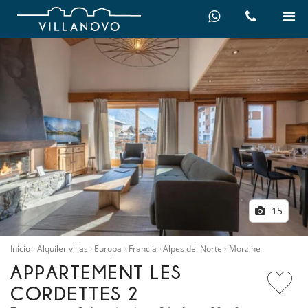
15
Inicio
Alquiler villas
Europa
Francia
Alpes del Norte
Morzine
APPARTEMENT LES
CORDETTES 2