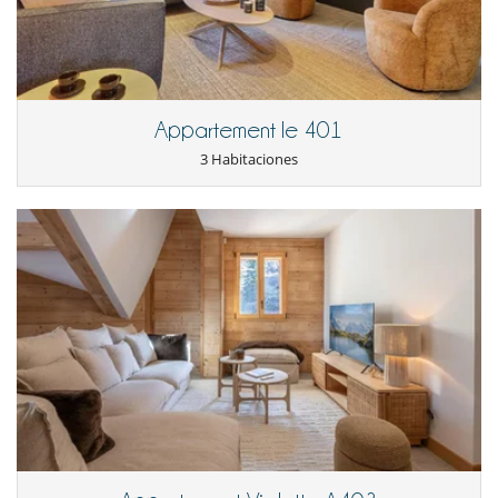
organización de entregas de compras, traslados a la estación de tren o
Cocine usted mismo
al aeropuerto, reservas en restaurantes, servicio de niñera,
actividades, servicios de bienestar y decoraciones navideñas.
- Servicio de conserjería Serenity Pass : incluye, además de los servicios
de conserjería del Snow Pass y del Pass Plus, la reserva de un
chef/catering (dependiendo de la categoría de la propiedad),
mayordomo (a partir de cierta cantidad), transporte privado
Appartement le 401
(conductores, taxis), traslado en helicóptero (heliski) u otros
3 Habitaciones
proveedores de servicios.
- Lenguas habladas por el personal doméstico : Inglés - Francés
- Check-in :
17:00 h
- Check out :
10:00 h
- El propietario requiere un depósito por un importe de :
1 000.00 EUR
- El depósito se pagará de la siguiente manera :
Preautorización -
Enlace EXTERNO
Condiciones de reserva
- Depósito cargado por Villanovo en el momento de la reserva :
30 %
- 2º pago
45 Días
antes de la llegada :
70 %
del total de la reserva.
- El propietario podrá exigirle las cantidades debidas en moneda local.
- El precio total de la reserva no incluye las consumiciones, comidas y
otros servicios solicitados in situ.
- El montante de los pagos en moneda local, puede variar en función
de las tasas de cambio apliclables.
Condiciones y gastos de anulación