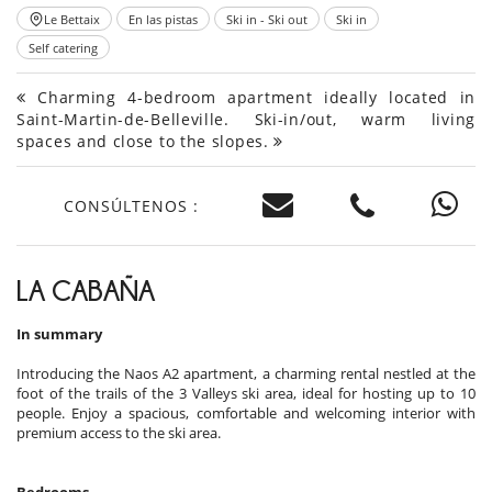
Le Bettaix
En las pistas
Ski in - Ski out
Ski in
Self catering
Charming 4-bedroom apartment ideally located in
Saint-Martin-de-Belleville. Ski-in/out, warm living
spaces and close to the slopes.
CONSÚLTENOS :
LA CABAÑA
In summary
Introducing the Naos A2 apartment, a charming rental nestled at the
foot of the trails of the 3 Valleys ski area, ideal for hosting up to 10
people. Enjoy a spacious, comfortable and welcoming interior with
premium access to the ski area.