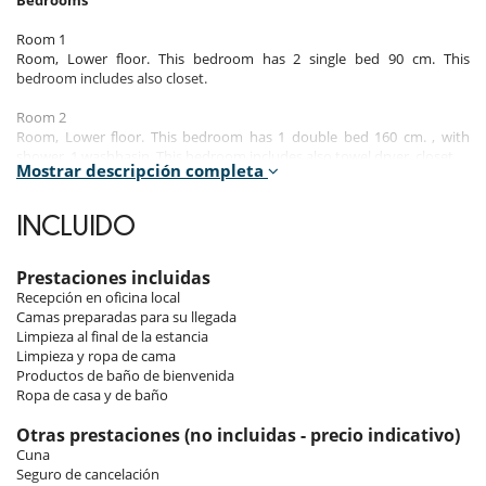
Bedrooms
Room 1
Room, Lower floor. This bedroom has 2 single bed 90 cm. This
bedroom includes also closet.
Room 2
Room, Lower floor. This bedroom has 1 double bed 160 cm. , with
shower, 1 washbasin. This bedroom includes also towel dryer, closet.
Mostrar descripción completa
Room 3
Room, Ground level. This bedroom has 2 bunk beds 90 cm. This
INCLUIDO
bedroom includes also closet.
Room 4
Prestaciones incluidas
Room, Ground level. This bedroom has 1 double bed 160 cm. , with
Recepción en oficina local
shower, 1 washbasin. This bedroom includes also office table, hair
Camas preparadas para su llegada
dryer, towel dryer, closet.
Limpieza al final de la estancia
Limpieza y ropa de cama
Productos de baño de bienvenida
Indoors
Ropa de casa y de baño
The apartment includes four bedrooms, all tastefully decorated in a
Otras prestaciones (no incluidas - precio indicativo)
modern alpine style. These relaxation spaces offer the perfect setting
Cuna
to unwind after a busy day on the slopes. The living area of the
Seguro de cancelación