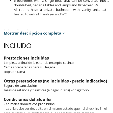
6 bedrooms with 2 single beds that can be converted into a
double bed, bedside tables and lamps and flat-screen TV.
All rooms have a private bathroom with vanity unit, bath,
heated towel rail, hairdryer and WC.
Indoors & outdoors
Mostrar descripción completa
This 170m² chalet can comfortably accommodate 12 people thanks to
its 6 bedrooms.
INCLUIDO
You enter the chalet via the large terrace, which leads to a small
entrance hall and then to the large living room with fireplace and
impressive 4-5 metre high ceilings. The open-plan kitchen adds even
Prestaciones incluidas
more space to the communal areas.
Limpieza al final de la estancia (excepto cocina)
Camas preparadas para su llegada
The chalet has 3 levels:
Ropa de cama
Ground floor:
4 bedrooms, each with its own bathroom.
Otras prestaciones (no incluidas - precio indicativo)
1 sauna.
Seguro de cancelación
Tasas de estancia y turísticas (a pagar in situ) - obligatorio
Level 1:
entrance hall.
Condiciones del alquiler
large terrace (wooden deck).
- Animales domésticos prohibidos
fully-equipped kitchen opening onto living/dining room:
- La villa debe ser devuelta en el mismo estado que nel check-in. En el
1 fridge with 3-drawer freezer, 1 dishwasher, 1 oven, 1