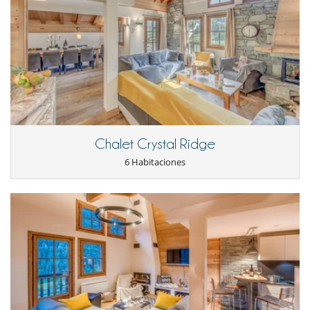
Horno
Lavavajillas
Máquina de café Nespresso
Microondas
Pequeños electrodomésticos
Raclette
Tetera eléctrica
Tostadora
En el exterior
Balcón
Chalet Crystal Ridge
Niños
6 Habitaciones
Cuna
Silla alta
Ocios y actividades deportivas
Equipo de música
TV
Para su comodidad y agrado
Chimenea
Secador
Terraza