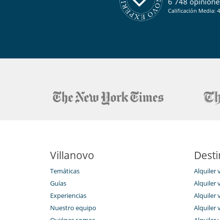
6 748 opiniones
Calificación Media: 4
Villanovo
Desti
Temáticas
Alquiler 
Guías
Alquiler v
Experiencias
Alquiler v
Nuestro equipo
Alquiler 
Quiénes somos
Alquiler 