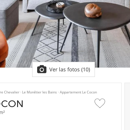
Ver las fotos (10)
re Chevalier
Le Monêtier les Bains
Appartement Le Cocon
OCON
 m²