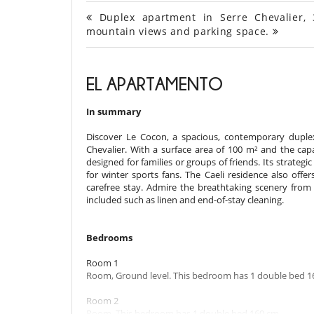
Duplex apartment in Serre Chevalier, 3
mountain views and parking space.
EL APARTAMENTO
In summary
Discover Le Cocon, a spacious, contemporary duplex
Chevalier. With a surface area of 100 m² and the cap
designed for families or groups of friends. Its strategic
for winter sports fans. The Caeli residence also off
carefree stay. Admire the breathtaking scenery from
included such as linen and end-of-stay cleaning.
Bedrooms
Room 1
Room, Ground level. This bedroom has 1 double bed 1
Room 2
Room. This bedroom has 1 double bed 160 cm.