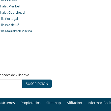
chalet Méribel
chalet Courchevel
villa Portugal
illa Isla de Ré
villa Marrakech Piscina
vedades de Villanovo
SUSCRIPCIÓN
táctenos
Propietarios
Site map
Afiliación
Información l