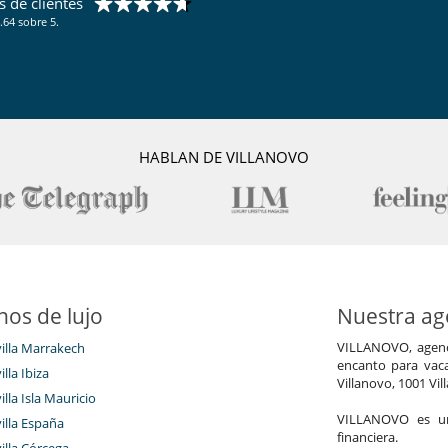
 de clientes
.64 sobre 5.
HABLAN DE VILLANOVO
nos de lujo
Nuestra age
VILLANOVO, agenci
villa Marrakech
encanto para vaca
illa Ibiza
Villanovo, 1001 Vil
illa Isla Mauricio
VILLANOVO es un 
villa España
financiera.
villa Córcega