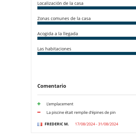
Localización de la casa
Ocios y actividades deportivas
Acceso a internet (wifi)
Zonas comunes de la casa
Music speaker
TV por cable o satélite o internet
Acogida a la llegada
Para su comodidad y agrado
Aire acondicionado
Salón
Las habitaciones
Comentario
L’emplacement
La piscine était remplie d’épines de pin
FREDERIC M.
17/08/2024 - 31/08/2024