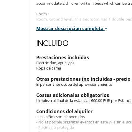
accommodate 2 children on twin beds which can be tr
Room 1
Room, Ground level. This bedroom has 1 double bed 
includes also air conditioning.
Mostrar descripción completa
Room 2
Room, Ground level. This bedroom has 1 double bed 
INCLUIDO
includes also air conditioning.
Room 3
Prestaciones incluidas
Room, Ground level. This bedroom has 2 twin beds 90
Electricidad, agua, gas
shower. This bedroom includes also air conditioning.
Ropa de cama
Room 4
Otras prestaciones (no incluidas - precio 
Room, Ground level. This bedroom has 1 double bed 
El personal se ocupa del aprovisionamiento
includes also air conditioning.
Costes adicionales obligatorios
Indoors
Limpieza al final de la estancia : 600.00 EUR por Estanci
The house is air conditioned, equipped with Wifi. It is
Condiciones del alquiler
pergola or on the patio.
- Los niños son bienvenidos
- No es posible organizar eventos en este villa sin el 
The living room is furnished by Brazilian designers 
- Piscina no protegida
enjoy the barbecue, beach games, table tennis or give 