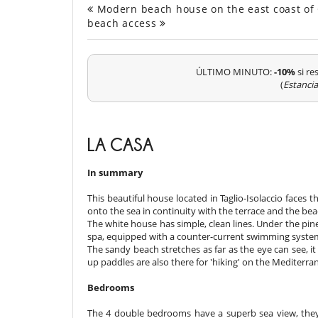
Modern beach house on the east coast of C
beach access
ÚLTIMO MINUTO:
-10%
si re
(
Estanci
LA CASA
In summary
This beautiful house located in Taglio-Isolaccio faces 
onto the sea in continuity with the terrace and the bea
The white house has simple, clean lines. Under the pi
spa, equipped with a counter-current swimming syste
The sandy beach stretches as far as the eye can see, it 
up paddles are also there for 'hiking' on the Mediterra
Bedrooms
The 4 double bedrooms have a superb sea view, they