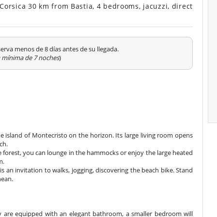
orsica 30 km from Bastia, 4 bedrooms, jacuzzi, direct
serva menos de 8 días antes de su llegada.
a mínima de 7 noches
)
the island of Montecristo on the horizon. Its large living room opens
ch.
ne forest, you can lounge in the hammocks or enjoy the large heated
m.
is an invitation to walks, jogging, discovering the beach bike. Stand
nean.
 are equipped with an elegant bathroom, a smaller bedroom will