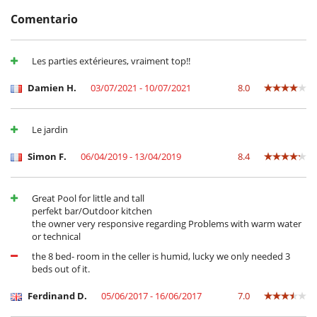
En el exterior
Barbacoa
Comentario
Camas balinesas en el jardín
Cenadores a cielo abierto
Ducha exterior
Les parties extérieures, vraiment top!!
Gran parque privado y jardín
Jardín
Damien H.
03/07/2021 - 10/07/2021
8.0
Lounge en la terraza
Parking
Parrilla exterior
Pool house
Le jardin
Terraza(s)
Tumbonas en la piscina
Simon F.
06/04/2019 - 13/04/2019
8.4
Tumbonas en la terraza
Niños
Great Pool for little and tall
Barandilla
perfekt bar/Outdoor kitchen
Espacio infantil
the owner very responsive regarding Problems with warm water
Los niños son bienvenidos
or technical
Piscina vallada
the 8 bed- room in the celler is humid, lucky we only needed 3
beds out of it.
Ocios y actividades deportivas
Acceso a internet (banda ancha, cable)
Ferdinand D.
05/06/2017 - 16/06/2017
7.0
Acceso a internet (wifi)
Bar