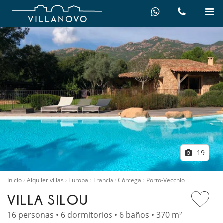
19
Inicio
Alquiler villas
Europa
Francia
Córcega
Porto-Vecchio
VILLA SILOU
16 personas • 6 dormitorios • 6 baños • 370 m²