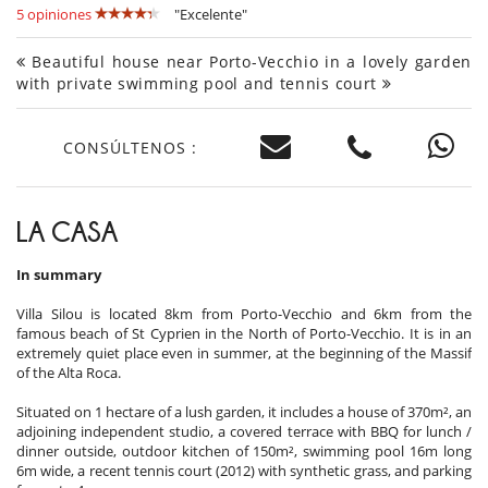
5 opiniones
"Excelente"
Beautiful house near Porto-Vecchio in a lovely garden
with private swimming pool and tennis court
CONSÚLTENOS :
LA CASA
In summary
Villa Silou is located 8km from Porto-Vecchio and 6km from the
famous beach of St Cyprien in the North of Porto-Vecchio. It is in an
extremely quiet place even in summer, at the beginning of the Massif
of the Alta Roca.
Situated on 1 hectare of a lush garden, it includes a house of 370m², an
adjoining independent studio, a covered terrace with BBQ for lunch /
dinner outside, outdoor kitchen of 150m², swimming pool 16m long
6m wide, a recent tennis court (2012) with synthetic grass, and parking