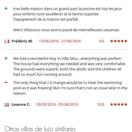
Libros
Piscina climatizada
tres belle maison dans un grand parc la piscine est top les jeux
Piscina exterior climatizada
pour enfants sont excellents et le tennis superbe
Piscina exterior privada
l'equipement de la maison est parfait.
Pista de tenis de hierba sintética
Pista de tenis privada
Merci Villanovo nous avons passé de merveilleuses vacances
Sala de cine
Sala de juegos
Frédéric M.
13/06/2016 - 21/06/2016
9.6
Sistema de seguridad para piscinas
Trampolín
We had a wonderful stay in Villa Silou...everything was perfect!
Para su comodidad y agrado
The house had everything we needed and was very comfortable.
Aire acondicionado sólo en las habitaciones
The grounds were superb, both the adults and the children all
Chimenea
had so much fun running around.
Comedor
Estudio
The only thing that I'd change would be to heat the swimming
Sala de lectura
pool as it was freezing! But I'm sure that's not an issue later in the
Salón TV
season.
Terraza o balcón
Veranda o terraza cubierta
Leanne C.
29/05/2016 - 05/06/2016
10.0
Otras villas de lujo similares