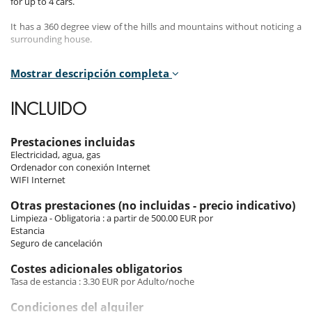
for up to 4 cars.
It has a 360 degree view of the hills and mountains without noticing a
surrounding house.
Mostrar descripción completa
Indoors and outdoors
The house was built in 2002 in the spirit of ancient Corsican
INCLUIDO
farmhouses and the owner picked mainly old materials.
Therefore the house combines the advantages of new technologies
(air conditioning / electricity / large windows / insulation) with the
Prestaciones incluidas
charm of the old Corsican style.
Electricidad, agua, gas
Ordenador con conexión Internet
The maximum capacity of the villa is 18 guests
WIFI Internet
Single beds can be converted into double beds.
Otras prestaciones (no incluidas - precio indicativo)
- 1 master double bedroom (bed 160x200) with large bathroom /
Limpieza - Obligatoria : a partir de 500.00 EUR por
dressing room (sleeps 2 guests)
Estancia
- 1 double bedroom (bed 160x200) with bathroom (sleeps 2 guests)
Seguro de cancelación
- 1 bedroom with 3 single beds (90cm) with bathroom (sleeps 2/3
guests)
Costes adicionales obligatorios
- 1 mezzanine double bedroom (bed 160x200) with its own bathroom
Tasa de estancia : 3.30 EUR por Adulto/noche
(sleeps 2 guests)
- 1 very large room in the basement converted into a games room / TV
Condiciones del alquiler