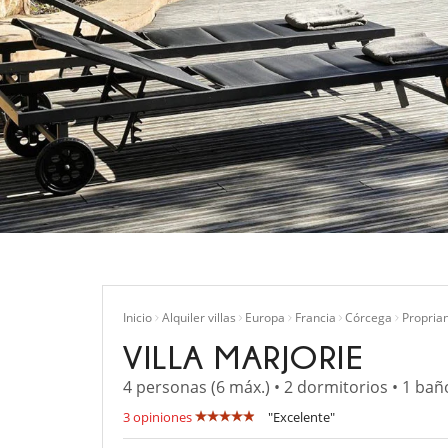
Inicio
Alquiler villas
Europa
Francia
Córcega
Propria
VILLA MARJORIE
4 personas (6 máx.) • 2 dormitorios • 1 bañ
3 opiniones
"Excelente"