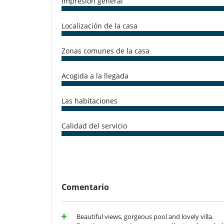
Impresión general
Sistema de seguridad para piscinas
TV por cable o satélite o internet
Localización de la casa
Para su comodidad y agrado
Aire acondicionado
Secador
Zonas comunes de la casa
Acogida a la llegada
Las habitaciones
Calidad del servicio
Comentario
Beautiful views, gorgeous pool and lovely villa.