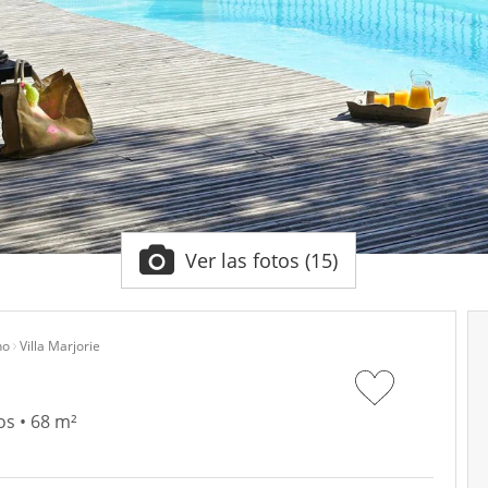
Ver las fotos (15)
no
Villa Marjorie
os • 68 m²