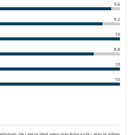
Piscina con filtración salina
9.6
Sistema de seguridad para piscinas
TV
9.2
Patio interior
10
Salón TV
8.8
10
10
 erholsam. Die Lage ist ideal, wenn man Ruhe sucht – man ist mitten