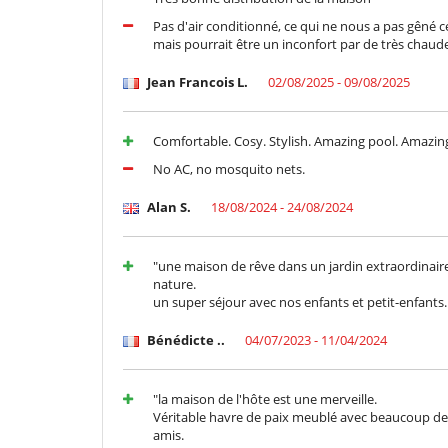
Pas d'air conditionné, ce qui ne nous a pas gêné 
mais pourrait être un inconfort par de très chaud
Jean Francois L.
02/08/2025 - 09/08/2025
Comfortable. Cosy. Stylish. Amazing pool. Amazin
No AC, no mosquito nets.
Alan S.
18/08/2024 - 24/08/2024
"une maison de rêve dans un jardin extraordinaire
nature.
un super séjour avec nos enfants et petit-enfant
Bénédicte ..
04/07/2023 - 11/04/2024
"la maison de l'hôte est une merveille.
Véritable havre de paix meublé avec beaucoup de g
amis.