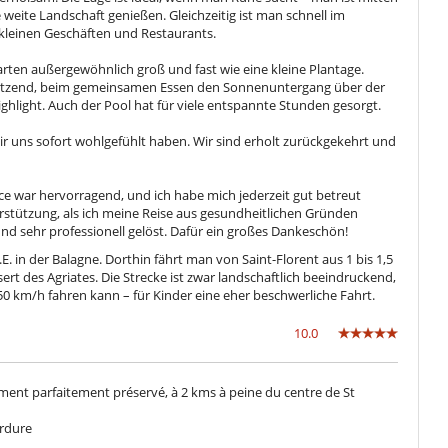
weite Landschaft genießen. Gleichzeitig ist man schnell im
kleinen Geschäften und Restaurants.
arten außergewöhnlich groß und fast wie eine kleine Plantage.
 sitzend, beim gemeinsamen Essen den Sonnenuntergang über der
ghlight. Auch der Pool hat für viele entspannte Stunden gesorgt.
r uns sofort wohlgefühlt haben. Wir sind erholt zurückgekehrt und
ce war hervorragend, und ich habe mich jederzeit gut betreut
rstützung, als ich meine Reise aus gesundheitlichen Gründen
nd sehr professionell gelöst. Dafür ein großes Dankeschön!
. in der Balagne. Dorthin fährt man von Saint-Florent aus 1 bis 1,5
t des Agriates. Die Strecke ist zwar landschaftlich beeindruckend,
0 km/h fahren kann – für Kinder eine eher beschwerliche Fahrt.
10.0
ment parfaitement préservé, à 2 kms à peine du centre de St
erdure