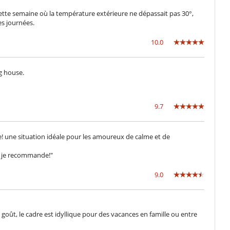
cette semaine où la température extérieure ne dépassait pas 30°,
es journées.
10.0
g house.
9.7
! une situation idéale pour les amoureux de calme et de
s. je recommande!"
9.0
oût, le cadre est idyllique pour des vacances en famille ou entre