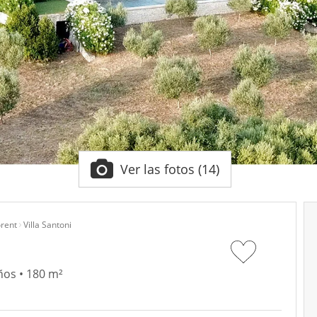
Ver las fotos (14)
orent
Villa Santoni
ños • 180 m²