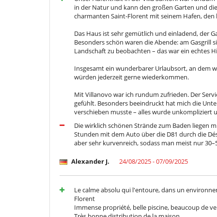
in der Natur und kann den großen Garten und die 
charmanten Saint-Florent mit seinem Hafen, den 
Das Haus ist sehr gemütlich und einladend, der G
Besonders schön waren die Abende: am Gasgrill
Landschaft zu beobachten – das war ein echtes Hi
Insgesamt ein wunderbarer Urlaubsort, an dem wi
würden jederzeit gerne wiederkommen.
Mit Villanovo war ich rundum zufrieden. Der Servi
gefühlt. Besonders beeindruckt hat mich die Unte
verschieben musste – alles wurde unkompliziert u
Die wirklich schönen Strände zum Baden liegen m.E
Stunden mit dem Auto über die D81 durch die Déser
aber sehr kurvenreich, sodass man meist nur 30–5
Alexander J.
24/08/2025 - 07/09/2025
Le calme absolu qui l'entoure, dans un environne
Florent
Immense propriété, belle piscine, beaucoup de v
Très bonne distribution de la maison