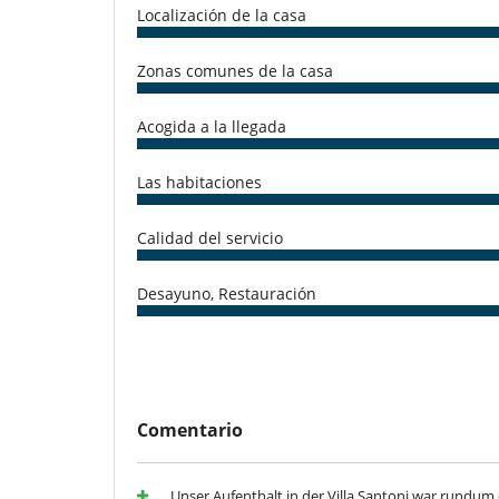
Music speaker
Localización de la casa
Piscina exterior
Sistema de sonido multisala
TV por cable o satélite o internet
Zonas comunes de la casa
Para su comodidad y agrado
Chimenea
Acogida a la llegada
Sala de lectura
Salón y comedor en el mismo espacio
Las habitaciones
Calidad del servicio
Desayuno, Restauración
Comentario
Unser Aufenthalt in der Villa Santoni war rundum