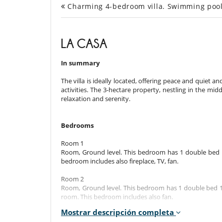
Charming 4-bedroom villa. Swimming poo
LA CASA
In summary
The villa is ideally located, offering peace and quiet a
activities. The 3-hectare property, nestling in the midd
relaxation and serenity.
Bedrooms
Room 1
Room, Ground level. This bedroom has 1 double bed 
bedroom includes also fireplace, TV, fan.
Room 2
Room, Ground level. This bedroom has 1 double bed 
room. This bedroom includes also fan.
Mostrar descripción completa
Room 3