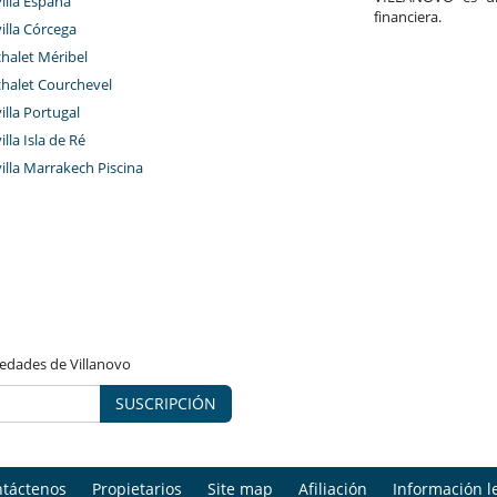
villa España
financiera.
villa Córcega
chalet Méribel
chalet Courchevel
villa Portugal
illa Isla de Ré
villa Marrakech Piscina
vedades de Villanovo
SUSCRIPCIÓN
táctenos
Propietarios
Site map
Afiliación
Información l