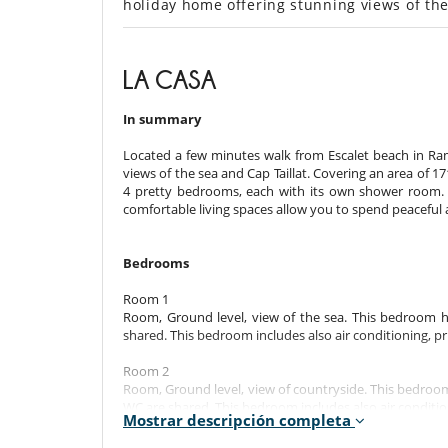
holiday home offering stunning views of the
LA CASA
In summary
Located a few minutes walk from Escalet beach in Ram
views of the sea and Cap Taillat. Covering an area of 17
4 pretty bedrooms, each with its own shower room
comfortable living spaces allow you to spend peaceful
Bedrooms
Room 1
Room, Ground level, view of the sea. This bedroom 
shared. This bedroom includes also air conditioning, pr
Room 2
Room, Ground level, view of countryside. This bedroo
WC are shared. This bedroom includes also air conditio
Mostrar descripción completa
Room 3