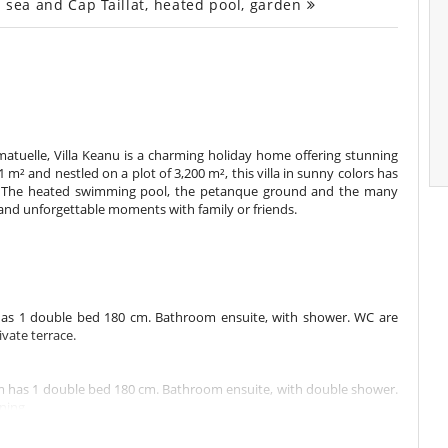
 sea and Cap Taillat, heated pool, garden
atuelle, Villa Keanu is a charming holiday home offering stunning
1 m² and nestled on a plot of 3,200 m², this villa in sunny colors has
. The heated swimming pool, the petanque ground and the many
 and unforgettable moments with family or friends.
has 1 double bed 180 cm. Bathroom ensuite, with shower. WC are
ivate terrace.
m has 1 double bed 180 cm. Bathroom ensuite, with double shower.
ning.