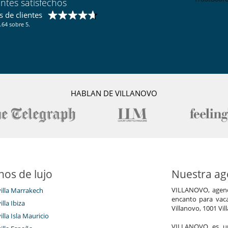
entes satisfechos
 de clientes
.64 sobre 5.
HABLAN DE VILLANOVO
nos de lujo
Nuestra age
VILLANOVO, agenci
villa Marrakech
encanto para vaca
illa Ibiza
Villanovo, 1001 Vil
illa Isla Mauricio
VILLANOVO es un 