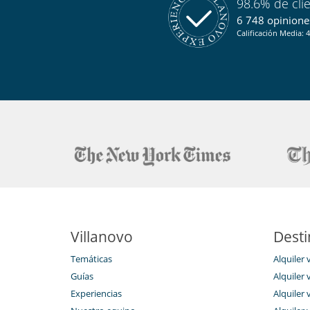
98.6% de cli
6 748 opiniones
Calificación Media: 4
Villanovo
Desti
Temáticas
Alquiler 
Guías
Alquiler v
Experiencias
Alquiler v