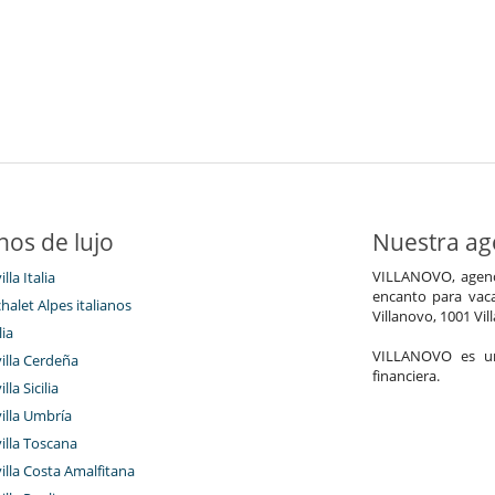
nos de lujo
Nuestra age
VILLANOVO, agenci
illa Italia
encanto para vaca
chalet Alpes italianos
Villanovo, 1001 Vil
lia
VILLANOVO es un 
villa Cerdeña
financiera.
lla Sicilia
villa Umbría
villa Toscana
villa Costa Amalfitana